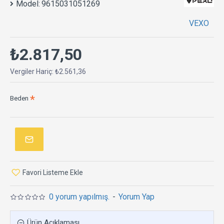
Model:
9615031051269
VEXO
₺2.817,50
Vergiler Hariç: ₺2.561,36
Beden
Favori Listeme Ekle
0 yorum yapılmış.
-
Yorum Yap
Ürün Açıklaması