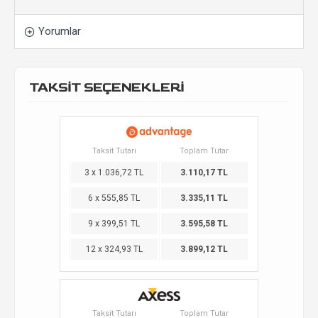
Yorumlar
TAKSİT SEÇENEKLERİ
Taksit Tutarı
Toplam Tutar
3 x 1.036,72 TL
3.110,17 TL
6 x 555,85 TL
3.335,11 TL
9 x 399,51 TL
3.595,58 TL
12 x 324,93 TL
3.899,12 TL
Taksit Tutarı
Toplam Tutar