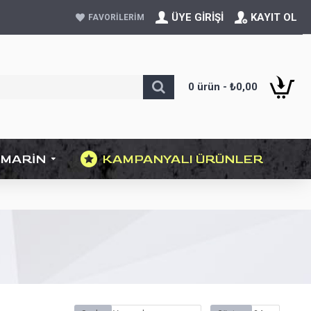
ÜYE GIRIŞI
KAYIT OL
FAVORILERIM
0 ürün - ₺0,00
MARIN
KAMPANYALI ÜRÜNLER