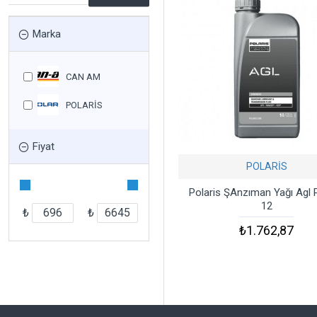
Marka
CAN AM
POLARİS
Fiyat
POLARİS
Polaris ŞAnzıman Yağı Agl P
12
₺
₺
₺1.762,87