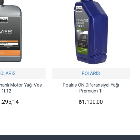
POLARİS
POLARİS
amanlı Motor Yağı Ves
Poalris ÖN Diferansiyel Yağı
1l 12
Premium 1l
.295,14
₺1.100,00