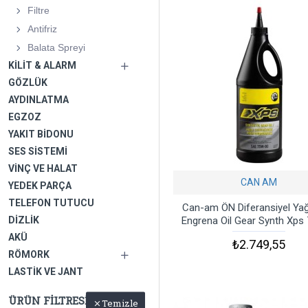
Filtre
Antifriz
Balata Spreyi
KILIT & ALARM
GÖZLÜK
AYDINLATMA
EGZOZ
YAKIT BIDONU
SES SISTEMI
VINÇ VE HALAT
CAN AM
YEDEK PARÇA
TELEFON TUTUCU
Can-am ÖN Diferansiyel Yağ
Engrena Oil Gear Synth Xps
DIZLIK
AKÜ
₺2.749,55
RÖMORK
LASTIK VE JANT
ÜRÜN FILTRESI
Temizle