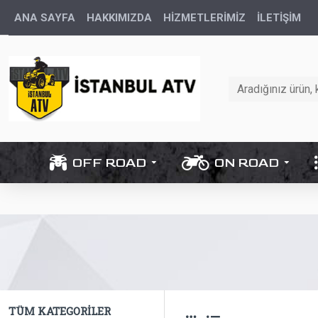
ANA SAYFA
HAKKIMIZDA
HİZMETLERİMİZ
İLETIŞIM
OFF ROAD
ON ROAD
TÜM KATEGORILER