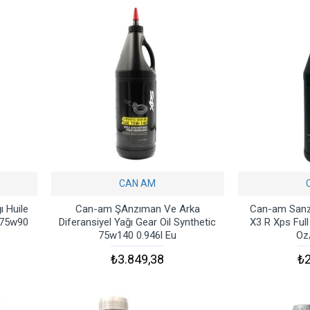
CAN AM
ı Huile
Can-am ŞAnzıman Ve Arka
Can-am Sanz
 75w90
Diferansiyel Yağı Gear Oil Synthetic
X3 R Xps Full
75w140 0.946l Eu
Oz
₺3.849,38
₺2