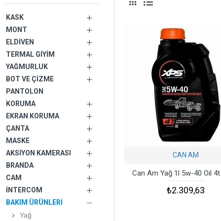
KASK
MONT
ELDIVEN
TERMAL GIYIM
YAĞMURLUK
BOT VE ÇIZME
PANTOLON
KORUMA
EKRAN KORUMA
ÇANTA
MASKE
AKSIYON KAMERASI
CAN AM
BRANDA
Can Am Yağ 1l 5w-40 Oil 4
CAM
₺2.309,63
İNTERCOM
BAKIM ÜRÜNLERI
Yağ