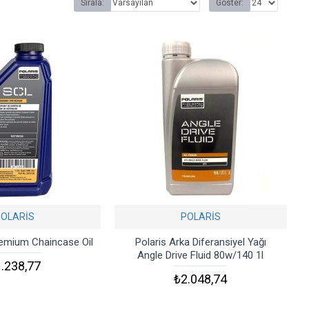
Sırala:
Göster:
POLARİS
POLARİS
remium Chaincase Oil
Polaris Arka Diferansiyel Yağı
Angle Drive Fluid 80w/140 1l
.238,77
₺2.048,74