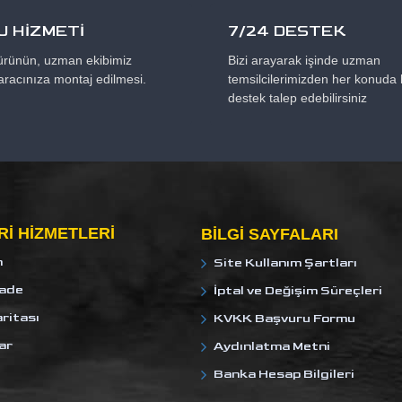
 HİZMETİ
7/24 DESTEK
 ürünün, uzman ekibimiz
Bizi arayarak işinde uzman
aracınıza montaj edilmesi.
temsilcilerimizden her konuda b
destek talep edebilirsiniz
I HIZMETLERI
BILGI SAYFALARI
m
Site Kullanım Şartları
İade
İptal ve Değişim Süreçleri
ritası
KVKK Başvuru Formu
ar
Aydınlatma Metni
Banka Hesap Bilgileri