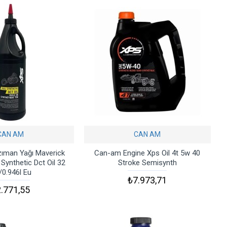
CAN AM
CAN AM
ıman Yağı Maverick
Can-am Engine Xps Oil 4t 5w 40
 Synthetic Dct Oil 32
Stroke Semisynth
/0.946l Eu
₺7.973,71
.771,55