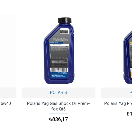
POLARİS
t 5w40
Polaris Yağ Gas Shock Oil Prem-
Polaris Yağ P
fox Qt6
₺1
₺836,17