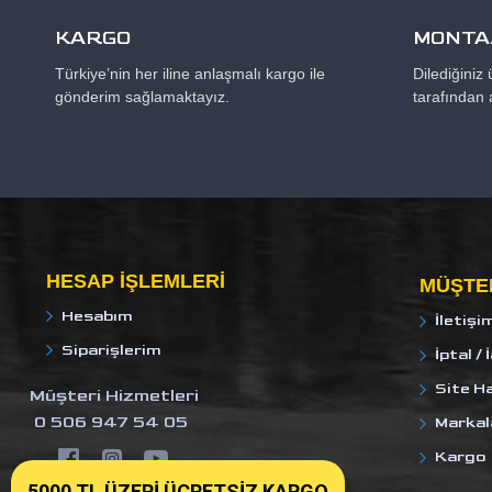
KARGO
MONTAJ
Türkiye’nin her iline anlaşmalı kargo ile
Dilediğiniz
gönderim sağlamaktayız.
tarafından 
HESAP IŞLEMLERI
MÜŞTER
Hesabım
İletişi
Siparişlerim
İptal / 
Site Ha
Müşteri Hizmetleri
0 506 947 54 05
Markal
Kargo
5000 TL ÜZERİ ÜCRETSİZ KARGO