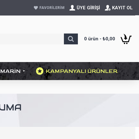
ÜYE GIRIŞI
KAYIT OL
FAVORILERIM
0 ürün - ₺0,00
MARIN
KAMPANYALI ÜRÜNLER
RUMA