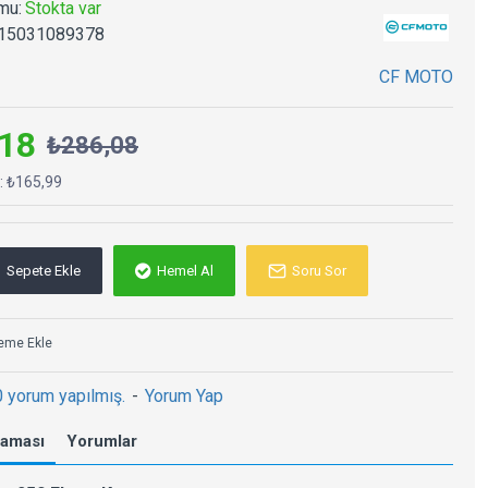
mu:
Stokta var
15031089378
CF MOTO
18
₺286,08
ç: ₺165,99
Sepete Ekle
Hemel Al
Soru Sor
teme Ekle
0 yorum yapılmış.
-
Yorum Yap
laması
Yorumlar