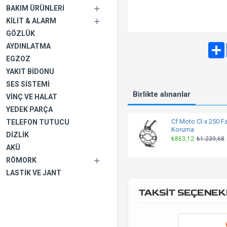
BAKIM ÜRÜNLERI
KILIT & ALARM
GÖZLÜK
AYDINLATMA
EGZOZ
YAKIT BIDONU
SES SISTEMI
Birlikte alınanlar
VINÇ VE HALAT
YEDEK PARÇA
Cf Moto Cl-x 250 Fa
TELEFON TUTUCU
Koruma
DIZLIK
₺863,12
₺1.239,68
AKÜ
RÖMORK
LASTIK VE JANT
TAKSİT SEÇENEK