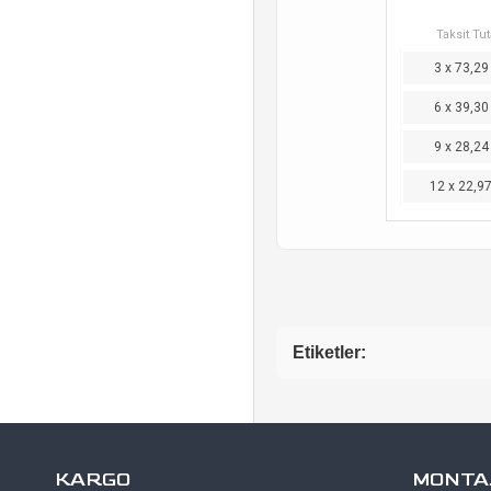
Taksit Tut
3 x 73,29
6 x 39,30
9 x 28,24
12 x 22,9
Etiketler:
KARGO
MONTAJ