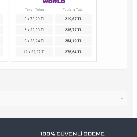
Taksit Tutarı
Toplam Tutar
3 x 73,29 TL
219,87 TL
6 x 39,30 TL
235,77 TL
9 x 28,24 TL
254,19 TL
12 x 22,97 TL
275,64 TL
-
100% GÜVENLİ ÖDEME