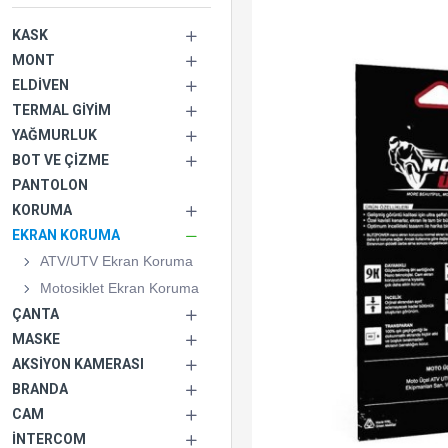
KASK
MONT
ELDIVEN
TERMAL GIYIM
YAĞMURLUK
BOT VE ÇIZME
PANTOLON
KORUMA
EKRAN KORUMA
ATV/UTV Ekran Koruma
Motosiklet Ekran Koruma
ÇANTA
MASKE
AKSIYON KAMERASI
BRANDA
CAM
İNTERCOM