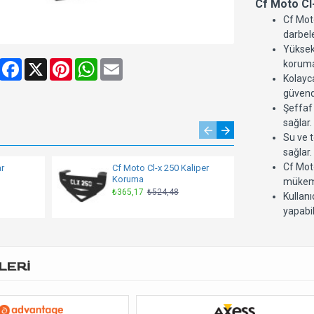
Cf Moto Cl
Cf Moto
darbele
Yüksek 
Share
Facebook
X
Pinterest
WhatsApp
Email
koruma
Kolayca
güvend
Şeffaf
sağlar.
Su ve t
sağlar.
Cf Mot
r
Cf Moto Cl-x 250 Kaliper
Cf 
Koruma
Ko
mükem
₺365,17
₺524,48
₺1
Kullan
yapabil
LERİ