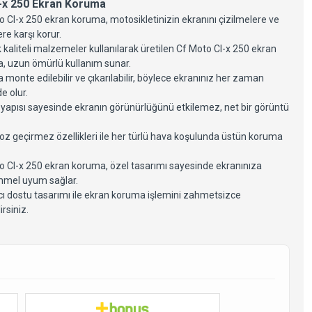
-x 250 Ekran Koruma
 Cl-x 250 ekran koruma, motosikletinizin ekranını çizilmelere ve
re karşı korur.
kaliteli malzemeler kullanılarak üretilen Cf Moto Cl-x 250 ekran
, uzun ömürlü kullanım sunar.
 monte edilebilir ve çıkarılabilir, böylece ekranınız her zaman
e olur.
 yapısı sayesinde ekranın görünürlüğünü etkilemez, net bir görüntü
oz geçirmez özellikleri ile her türlü hava koşulunda üstün koruma
o Cl-x 250 ekran koruma, özel tasarımı sayesinde ekranınıza
Moto Cl-x 250 Motor
Cf Moto Cl-x 250 Radyatör
ruma Demiri
Koruma
mel uyum sağlar.
.750,00
₺763,53
₺1.096,64
ıcı dostu tasarımı ile ekran koruma işlemini zahmetsizce
irsiniz.