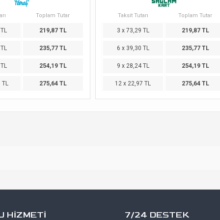
arı
Toplam Tutar
Taksit Tutarı
Toplam Tutar
 TL
219,87 TL
3 x 73,29 TL
219,87 TL
 TL
235,77 TL
6 x 39,30 TL
235,77 TL
 TL
254,19 TL
9 x 28,24 TL
254,19 TL
7 TL
275,64 TL
12 x 22,97 TL
275,64 TL
 HİZMETİ
7/24 DESTEK