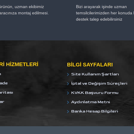
 ürünün, uzman ekibimiz
Bizi arayarak işinde uzman
aracınıza montaj edilmesi.
temsilcilerimizden her konuda b
destek talep edebilirsiniz
I HIZMETLERI
BILGI SAYFALARI
m
Site Kullanım Şartları
İade
İptal ve Değişim Süreçleri
ritası
KVKK Başvuru Formu
ar
Aydınlatma Metni
Banka Hesap Bilgileri