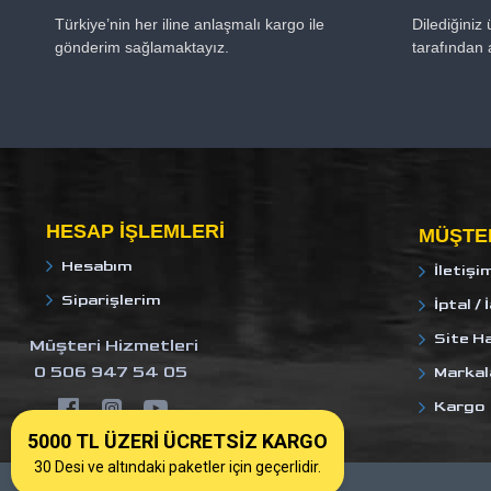
Türkiye’nin her iline anlaşmalı kargo ile
Dilediğiniz
gönderim sağlamaktayız.
tarafından 
HESAP IŞLEMLERI
MÜŞTER
Hesabım
İletişi
Siparişlerim
İptal / 
Site Ha
Müşteri Hizmetleri
0 506 947 54 05
Markal
Kargo
5000 TL ÜZERİ ÜCRETSİZ KARGO
30 Desi ve altındaki paketler için geçerlidir.