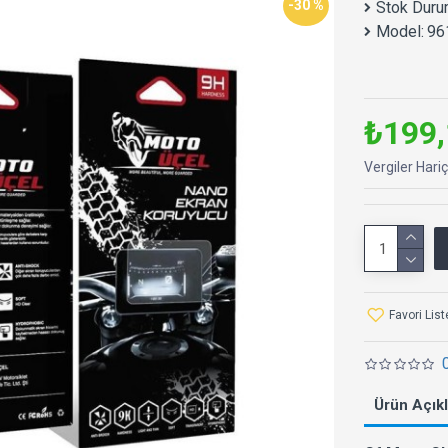
-30 %
Stok Duru
Model:
96
₺199,
Vergiler Hari
Favori Lis
Ürün Açık