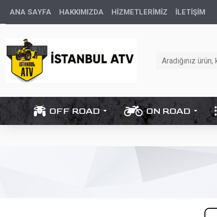
ANA SAYFA
HAKKIMIZDA
HİZMETLERİMİZ
İLETIŞIM
OFF ROAD
ON ROAD