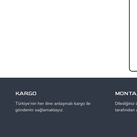
KARGO
MONTAJ
Türkiye’nin her iline anlaşmalı kargo ile
Dilediğiniz
gönderim sağlamaktayız.
tarafından 