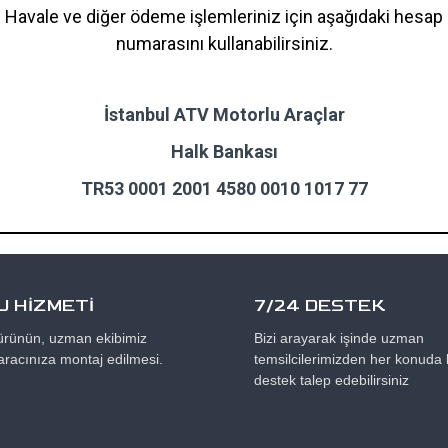
Havale ve diğer ödeme işlemleriniz için aşağıdaki hesap
numarasını kullanabilirsiniz.
İstanbul ATV Motorlu Araçlar
Halk Bankası
TR53 0001 2001 4580 0010 1017 77
 HİZMETİ
7/24 DESTEK
 ürünün, uzman ekibimiz
Bizi arayarak işinde uzman
aracınıza montaj edilmesi.
temsilcilerimizden her konuda b
destek talep edebilirsiniz