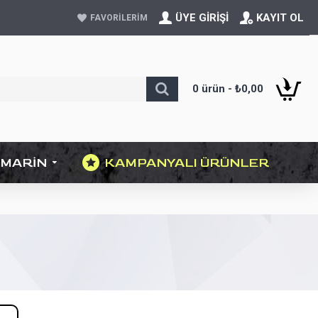
ÜYE GIRIŞI
KAYIT OL
FAVORILERIM
0 ürün - ₺0,00
MARIN
KAMPANYALI ÜRÜNLER