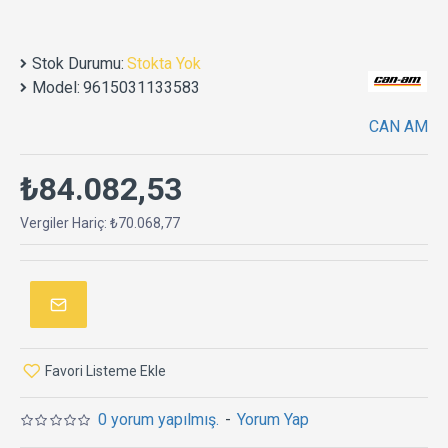
Stok Durumu:
Stokta Yok
Model:
9615031133583
CAN AM
₺84.082,53
Vergiler Hariç: ₺70.068,77
Favori Listeme Ekle
0 yorum yapılmış.
-
Yorum Yap