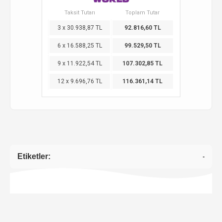
Taksit Tutarı
Toplam Tutar
3 x 30.938,87 TL
92.816,60 TL
6 x 16.588,25 TL
99.529,50 TL
9 x 11.922,54 TL
107.302,85 TL
12 x 9.696,76 TL
116.361,14 TL
Etiketler:
-