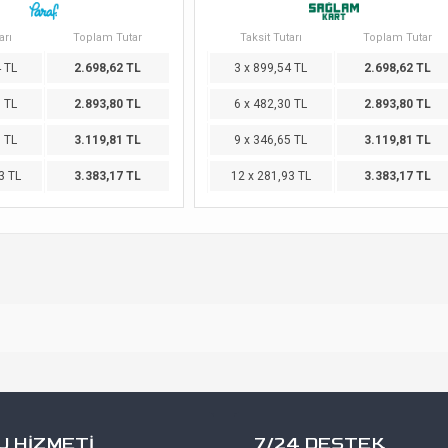
arı
Toplam Tutar
Taksit Tutarı
Toplam Tutar
4 TL
2.698,62 TL
3 x 899,54 TL
2.698,62 TL
0 TL
2.893,80 TL
6 x 482,30 TL
2.893,80 TL
5 TL
3.119,81 TL
9 x 346,65 TL
3.119,81 TL
3 TL
3.383,17 TL
12 x 281,93 TL
3.383,17 TL
 HİZMETİ
7/24 DESTEK