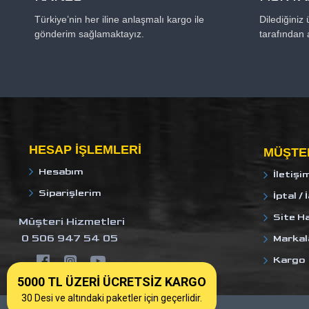
Türkiye’nin her iline anlaşmalı kargo ile
Dilediğiniz
gönderim sağlamaktayız.
tarafından 
HESAP IŞLEMLERI
MÜŞTER
Hesabım
İletişi
Siparişlerim
İptal / 
Site Ha
Müşteri Hizmetleri
0 506 947 54 05
Markal
Kargo
5000 TL ÜZERİ ÜCRETSİZ KARGO
30 Desi ve altındaki paketler için geçerlidir.