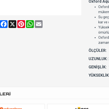
Oxford Aqu
Oxford
mükem
Su geç
Share
Facebook
X
Pinterest
WhatsApp
Email
kar ve 
Yüksek
ömürlü
Oxford 
zaman 
ÖLÇÜLER:
UZUNLUK:
GENİŞLİK:
YÜKSEKLİK
LERİ