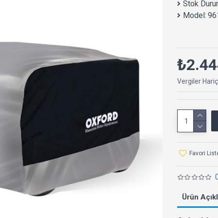
Stok Duru
Model:
96
₺2.44
Vergiler Hari
Favori Lis
Ürün Açık