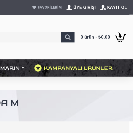
ÜYE GIRIŞI
KAYIT OL
FAVORILERIM
0 ürün - ₺0,00
MARIN
KAMPANYALI ÜRÜNLER
DA M