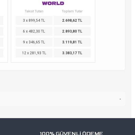
Taksit Tutarı
Toplam Tutar
3 x 899,54 TL
2.698,62 TL
6 x 482,30 TL
2.893,80 TL
9 x 346,65 TL
3.119,81 TL
12 x 281,93 TL
3.383,17 TL
-
100% GÜVENLİ ÖDEME