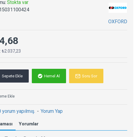
mu:
Stokta var
15031100424
OXFORD
4,68
ç: ₺2.037,23
Sepete Ekle
Hemel Al
Soru Sor
teme Ekle
0 yorum yapılmış.
-
Yorum Yap
laması
Yorumlar