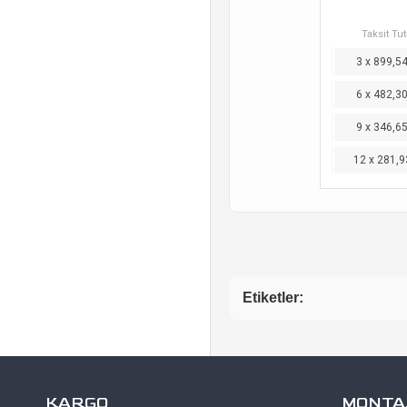
Taksit Tut
3 x 899,5
6 x 482,3
9 x 346,6
12 x 281,9
Etiketler:
KARGO
MONTAJ