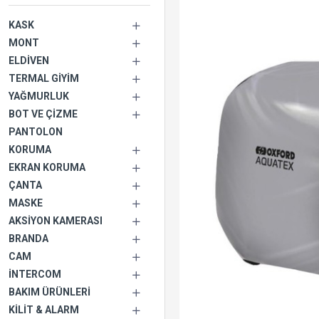
KASK
MONT
ELDIVEN
TERMAL GIYIM
YAĞMURLUK
BOT VE ÇIZME
PANTOLON
KORUMA
EKRAN KORUMA
ÇANTA
MASKE
AKSIYON KAMERASI
BRANDA
CAM
İNTERCOM
BAKIM ÜRÜNLERI
KILIT & ALARM