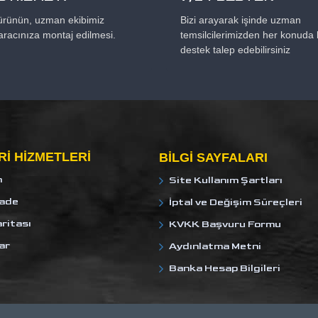
 ürünün, uzman ekibimiz
Bizi arayarak işinde uzman
aracınıza montaj edilmesi.
temsilcilerimizden her konuda b
destek talep edebilirsiniz
I HIZMETLERI
BILGI SAYFALARI
m
Site Kullanım Şartları
İade
İptal ve Değişim Süreçleri
ritası
KVKK Başvuru Formu
ar
Aydınlatma Metni
Banka Hesap Bilgileri