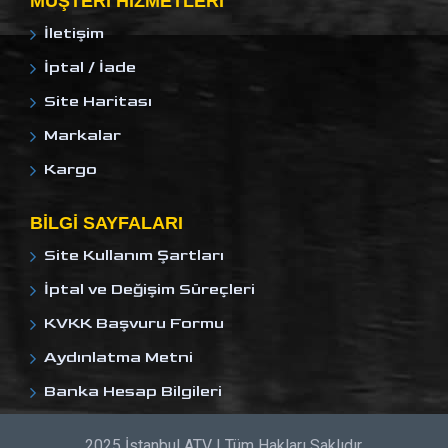
MÜŞTERI HIZMETLERI
İletişim
İptal / İade
Site Haritası
Markalar
Kargo
BILGI SAYFALARI
Site Kullanım Şartları
İptal ve Değişim Süreçleri
KVKK Başvuru Formu
Aydınlatma Metni
Banka Hesap Bilgileri
2025 İstanbul ATV | Tüm Hakları Saklıdır.