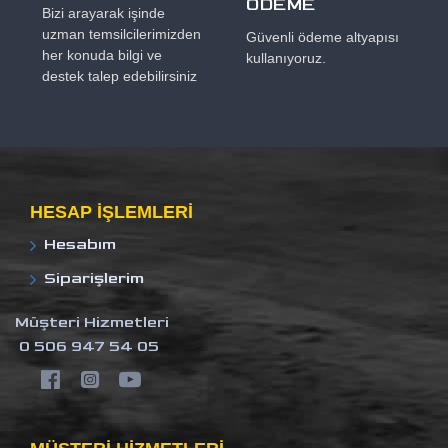
ÖDEME
Bizi arayarak işinde
uzman temsilcilerimizden
Güvenli ödeme altyapısı
her konuda bilgi ve
kullanıyoruz.
destek talep edebilirsiniz
HESAP IŞLEMLERI
Hesabım
Siparişlerim
Müşteri Hizmetleri
0 506 947 54 05