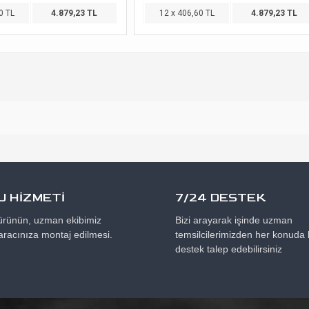
0 TL
4.879,23 TL
12 x 406,60 TL
4.879,23 TL
 HİZMETİ
7/24 DESTEK
 ürünün, uzman ekibimiz
Bizi arayarak işinde uzman
aracınıza montaj edilmesi.
temsilcilerimizden her konuda b
destek talep edebilirsiniz