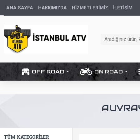
ANA SAYFA
HAKKIMIZDA
HİZMETLERİMİZ
İLETIŞIM
OFF ROAD
ON ROAD
AUVRAY
TÜM KATEGORILER