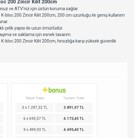
oc 200 Zincir Kilit 200cm
nuz ve ATV'niz için üstün koruma sağlar.
K-bloc 200 Zincir Kilit 200cm, 200 cm uzunluğu ile geniş kullanım
unar.
lı çelik yapısı ile uzun ömürlüdür.
taşıma ve saklama için esnek tasarım.
K-bloc 200 Zincir Kilit 200cm, hırsızlığa karşı yüksek güvenlik
Taksit Tutarı
Toplam Tutar
3 x 1.297,32 TL
3.891,97 TL
6 x 695,57 TL
4.173,45 TL
9 x 499,93 TL
4.499,40 TL