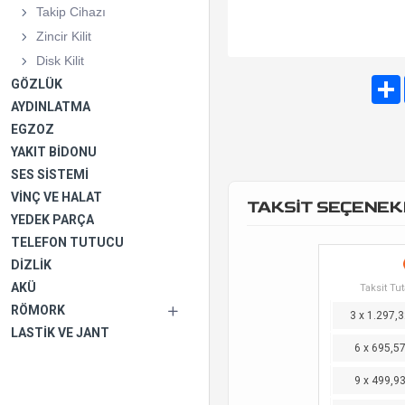
Takip Cihazı
Zincir Kilit
Disk Kilit
GÖZLÜK
AYDINLATMA
EGZOZ
YAKIT BIDONU
SES SISTEMI
VINÇ VE HALAT
TAKSİT SEÇENEK
YEDEK PARÇA
TELEFON TUTUCU
DIZLIK
AKÜ
Taksit Tut
RÖMORK
3 x 1.297,3
LASTIK VE JANT
6 x 695,5
9 x 499,9