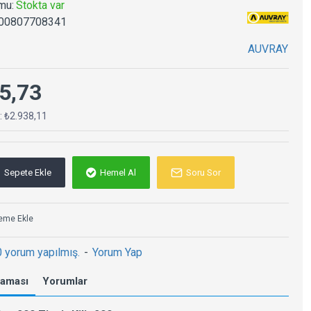
mu:
Stokta var
00807708341
AUVRAY
5,73
ç: ₺2.938,11
Sepete Ekle
Hemel Al
Soru Sor
teme Ekle
0 yorum yapılmış.
-
Yorum Yap
laması
Yorumlar