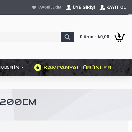
ÜYE GIRIŞI
KAYIT OL
FAVORILERIM
0 ürün - ₺0,00
MARIN
KAMPANYALI ÜRÜNLER
T 200CM