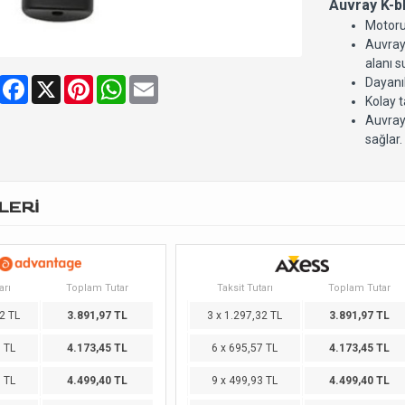
Auvray K-bl
Motoru
Auvray 
alanı s
Share
Facebook
X
Pinterest
WhatsApp
Email
Dayanık
Kolay 
Auvray 
sağlar.
LERİ
arı
Toplam Tutar
Taksit Tutarı
Toplam Tutar
2 TL
3.891,97 TL
3 x 1.297,32 TL
3.891,97 TL
7 TL
4.173,45 TL
6 x 695,57 TL
4.173,45 TL
3 TL
4.499,40 TL
9 x 499,93 TL
4.499,40 TL