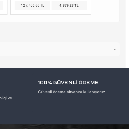
12 x 406,60 TL
4.879,23 TL
-
100% GÜVENLİ ÖDEME
Güvenli ödeme altyapısı kullanıyoruz.
ilgi ve