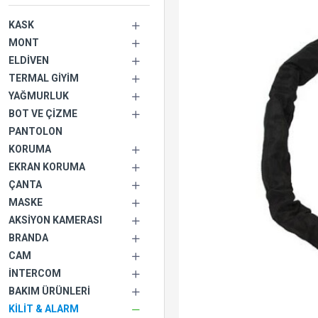
KASK
MONT
ELDIVEN
TERMAL GIYIM
YAĞMURLUK
BOT VE ÇIZME
PANTOLON
KORUMA
EKRAN KORUMA
ÇANTA
MASKE
AKSIYON KAMERASI
BRANDA
CAM
İNTERCOM
BAKIM ÜRÜNLERI
KILIT & ALARM