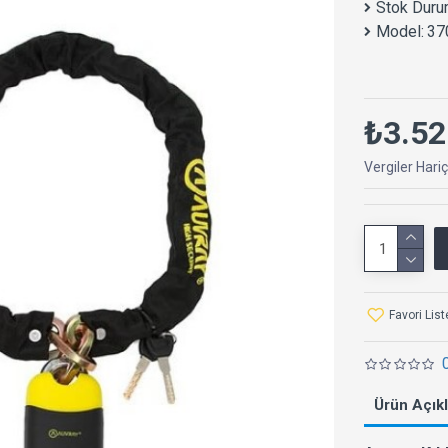
Stok Duru
Model:
37
₺3.52
Vergiler Hari
Favori Lis
Ürün Açık