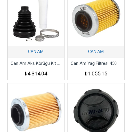
CAN AM
CAN AM
Can Am Aks Körüğü Kıt Boot
Can Am Yağ Filtresi 450cc Bombardier
₺4.314,04
₺1.055,15