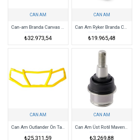
CAN AM
CAN AM
Can-am Branda Canvas Cover
Can Am Ryker Branda Cover Storage Kit
₺32.973,54
₺19.965,48
CAN AM
CAN AM
Can Am Outlander Ön Tampon - Front Bumper
Can Am Üst Rotil Maverıck X3 Max Turbo R 4x4 Ball Joınt Mafsal
₺25.311,59
₺3.269,88