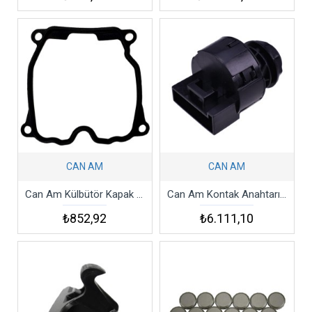
CAN AM
CAN AM
Can Am Külbütör Kapak Contası Rotax Gasket
Can Am Kontak Anahtarı Outlander Renegade Max 500 650 800 1000 Swıtc H-ıgnıtıon
₺852,92
₺6.111,10