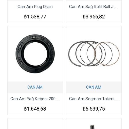
Can Am Plug Drain
Can Am Sağ Rotil Ball Joınt Rıght Hand
₺1.538,77
₺3.956,82
CAN AM
CAN AM
Can Am Yağ Keçesi 2006-2018 Outlander 650 Defender Seal Oil
Can Am Segman Takımı Outlander 2003-2018
₺1.648,68
₺6.539,75