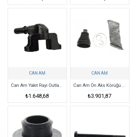
CAN AM
CAN AM
Can Am Yakıt Rayı Outlander 650 Xt 17 Fuel Rail
Can Am Ön Aks Körüğü Kit Outlander Renegade Kit Boot Dif F
₺1.648,68
₺3.901,87