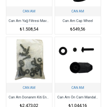
CAN AM
CAN AM
Can Am Yağ Filtresi Maverick X3 Xrs Xds Oil Filter Spyder
Can Am Cap Wheel
₺1.508,54
₺549,56
CAN AM
CAN AM
Can Am Donanım Kiti Ensemble Boulon Ecrou
Can Am Ön Cam Mandal Kiti Windshield Latch Kit
₺2.473,02
₺1.044,16