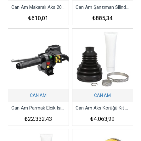
Can Am Makaralı Aks 2012-2018 Outlander Max Outlander Axle Roller
Can Am Şanzıman Silindiri Outlander Maverıck Roller
₺610,01
₺885,34
CAN AM
CAN AM
Can Am Parmak Elcik Isıtma Seti Heated Grips Thumb Throttle
Can Am Aks Körüğü Kıt Boot Wheel
₺22.332,43
₺4.063,99