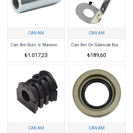
CAN AM
CAN AM
Can Am Burc Ic Maverıck Bushıng
Can Am On Salıncak Burc Sacı 2017-2018 Maverıck X3 Turbo
₺1.017,23
₺189,60
CAN AM
CAN AM