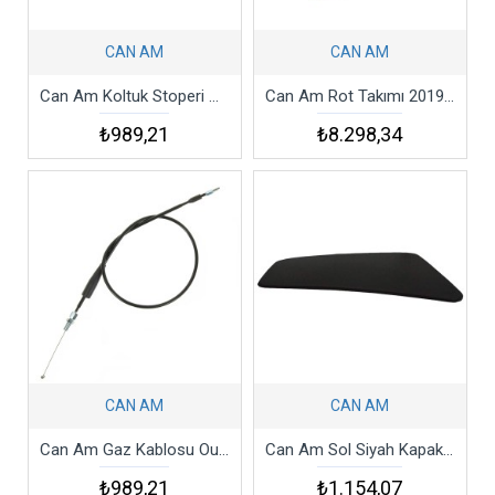
CAN AM
CAN AM
Can Am Koltuk Stoperi Outlander Pro Stopper Seat
Can Am Rot Takımı 2019-2020 Outlander Max 450 570 Tıe Rod Assy
₺989,21
₺8.298,34
CAN AM
CAN AM
Can Am Gaz Kablosu Outlander 650 Xmr 21 Throttle Cable
Can Am Sol Siyah Kapak 2006-2018 Outlander 650 Renegade 1000R
₺989,21
₺1.154,07