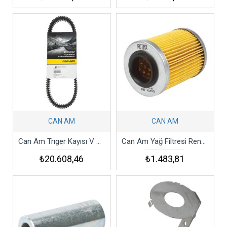
CAN AM
CAN AM
Can Am Trıger Kayısı V Belt Maverıck X3 Turbo Rr 195hp 2018-23 Yüksek
Can Am Yağ Filtresi Renegade Outlander Maverıck Commander Ds Atv Utv Ssv
₺20.608,46
₺1.483,81