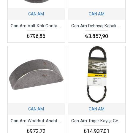
CAN AM
CAN AM
Can Am Valf Kok Contası 2013-2018 Maverıck 1000 Commander Max 1000R
Can Am Debriyaj Kapak Contası Outlander Renegade Commander Maverıck
₺796,86
₺3.857,90
CAN AM
CAN AM
Can Am Woddruf Anahtarı Bombardıer
Can Am Triger Kayışı Gen4 600r 800r 1200r Renegade Summıt Belt Drıve
₺972,72
₺14.937,01