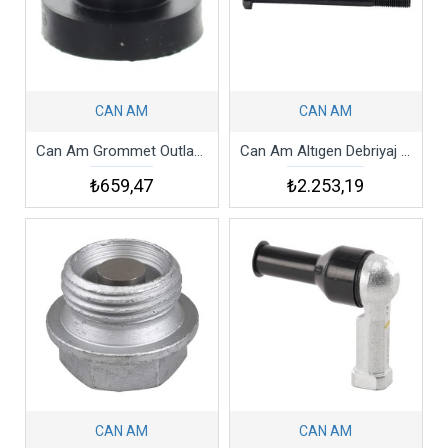
CAN AM
CAN AM
Can Am Grommet Outlander Defender Spyder
Can Am Altıgen Debriyaj Cıvatası Outlander Renegade 2006-2020
₺659,47
₺2.253,19
CAN AM
CAN AM