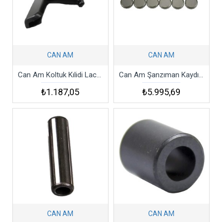
CAN AM
CAN AM
Can Am Koltuk Kılidi Lacth
Can Am Şanzıman Kaydırıcı Pabuç Takımı 2011- 2017 Outlander Slıder Shoe Set 1 Set 12 Shoes
₺1.187,05
₺5.995,69
CAN AM
CAN AM