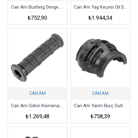
Can Am Bushıng Denge Kolu Burcu
Can Am Yag Keçesi Oıl Seal 2011-2015 Maverıck Outlander Max Dps Xrs Xxc Xt Xtp
₺752,90
₺1.944,34
CAN AM
CAN AM
Can Am Gidon Kavraması 2008-2015 Outlander Renegade Max 650 Handle Grıp
Can Am Yarım Burç Outlander 1000 Bushıng Half
₺1.269,48
₺758,39