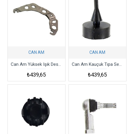
CAN AM
CAN AM
Can Am Yüksek Işık Desteği Renegade 850 High Light Support
Can Am Kauçuk Tıpa Seat And Backrests Prod 2010-2018 Spyder
₺439,65
₺439,65