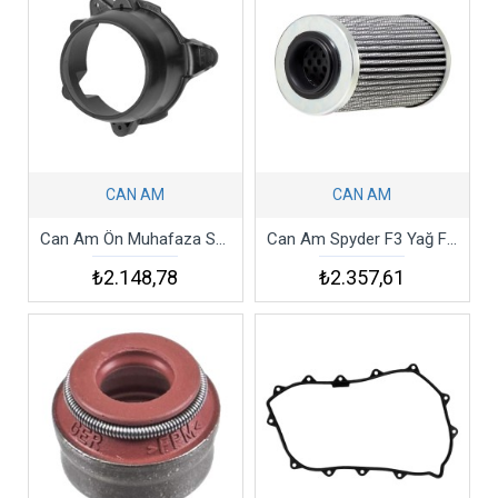
CAN AM
CAN AM
Can Am Ön Muhafaza Sol 2012-2018 Outlander Max 650 1000 Lh Low Front Housıng
Can Am Spyder F3 Yağ Filtresi
₺2.148,78
₺2.357,61