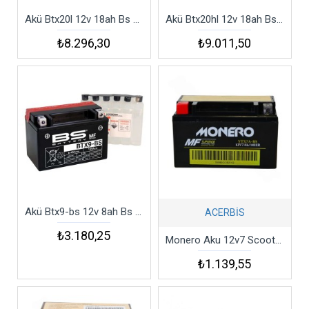
Akü Btx20l 12v 18ah Bs Battery
Akü Btx20hl 12v 18ah Bs Battery
₺8.296,30
₺9.011,50
Akü Btx9-bs 12v 8ah Bs Battery
ACERBİS
₺3.180,25
Monero Aku 12v7 Scooter
₺1.139,55