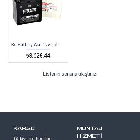
Bs Battery Akü 12v 9ah Bt9a-bs
₺3.628,44
Listenin sonuna ulaştınız.
KARGO
MONTAJ
HİZMETİ
Türkiye’nin her iline