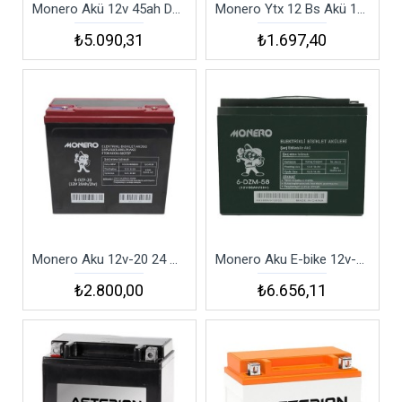
Monero Akü 12v 45ah Dar 223x121x174mm
Monero Ytx 12 Bs Akü 150x86x131
₺5.090,31
₺1.697,40
Monero Aku 12v-20 24 Amper Dik 180x78x170 Mm E-bike
Monero Aku E-bike 12v-58am 23x150x180 Mm
₺2.800,00
₺6.656,11