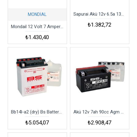
Sapurai Akü 12v 6.5a 138x66x101 2kg
MONDİAL
₺1.382,72
Mondail 12 Volt 7 Amper Akü 151x85x96/2.8kg
₺1.430,40
Bb14l-a2 (dry) Bs Battery Akü
Akü 12v 7ah 90cc Agm Btx7a-bs Bs Battery
₺5.054,07
₺2.908,47