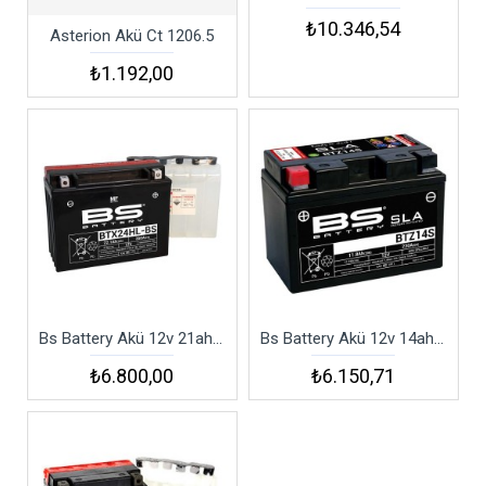
₺10.346,54
Asterion Akü Ct 1206.5
₺1.192,00
Bs Battery Akü 12v 21ah 22.1ah 350a Cca 205x87x162 Btx24hl
Bs Battery Akü 12v 14ah Btz14s-sla
₺6.800,00
₺6.150,71