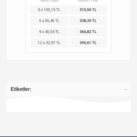
Taksit Tutarı
Toplam Tutar
3 x 105,19 TL
315,56 TL
6 x 56,40 TL
338,39 TL
9 x 40,54 TL
364,82 TL
12 x 32,97 TL
395,61 TL
Etiketler:
-