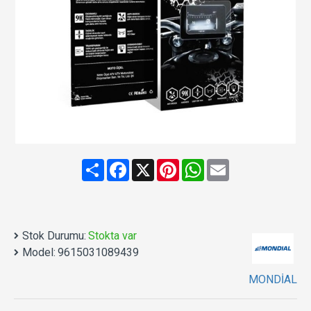
Share
Facebook
X
Pinterest
WhatsApp
Email
Stok Durumu:
Stokta var
Model:
9615031089439
MONDİAL