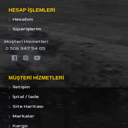
HESAP IŞLEMLERI
Hesabım
Siparişlerim
Müşteri Hizmetleri
0 506 947 54 05
MÜŞTERI HIZMETLERI
İletişim
İptal / İade
Site Haritası
Markalar
Kargo