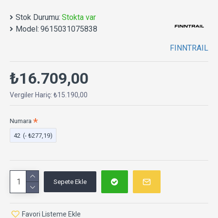
Stok Durumu:
Stokta var
Model:
9615031075838
FINNTRAIL
₺16.709,00
Vergiler Hariç: ₺15.190,00
Numara
42
(- ₺277,19)
Sepete Ekle
Favori Listeme Ekle