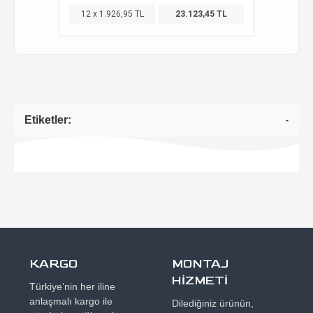
12 x 1.926,95 TL
23.123,45 TL
Etiketler:
-
KARGO
MONTAJ
HİZMETİ
Türkiye’nin her iline
anlaşmalı kargo ile
Dilediğiniz ürünün,