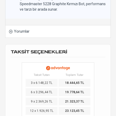
Speedmaster 5228 Graphite Kırmızı Bot, performans
ve tarzı bir arada sunar.
Yorumlar
TAKSİT SEÇENEKLERİ
Taksit Tutarı
Toplam Tutar
3 x 6.148,22 TL
18.444,65 TL
6 x 3.296,44 TL
19.778,64 TL
9 x 2.369,26 TL
21.323,37 TL
12 x 1.926,95 TL
23.123,45 TL