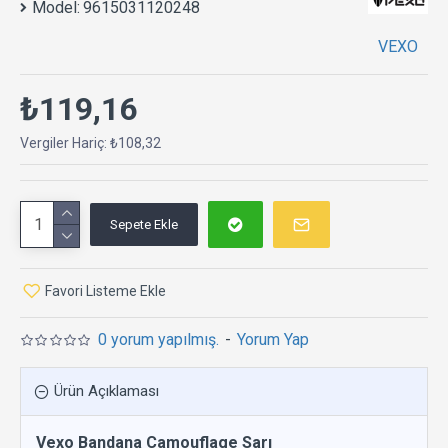
Model:
9615031120248
VEXO
₺119,16
Vergiler Hariç: ₺108,32
Sepete Ekle
Favori Listeme Ekle
0 yorum yapılmış.
-
Yorum Yap
Ürün Açıklaması
Vexo Bandana Camouflage Sarı