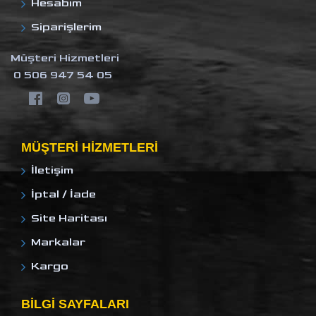
Hesabım
Siparişlerim
Müşteri Hizmetleri
0 506 947 54 05
MÜŞTERI HIZMETLERI
İletişim
İptal / İade
Site Haritası
Markalar
Kargo
BILGI SAYFALARI