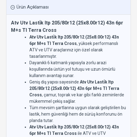
Ürün Açıklaması
Atv Utv Lasti̇k Itp 205/80r12 (25x8.00r12) 43n 6pr
M+s Tl Terra Cross
Atv Utv Lasti̇k Itp 205/80r12 (25x8.00r12) 43n
6pr M+s Tl Terra Cross
, yüksek performanslı
ATV ve UTV araçlarınız için özel olarak
tasarlanmıştır.
Dayanıklı 6 katmanlı yapısıyla zorlu arazi
koşullarında üstün yol tutuşu ve uzun ömürlü
kullanım avantajı sunar.
Geniş diş yapısı sayesinde
Atv Utv Lasti̇k Itp
205/80r12 (25x8.00r12) 43n 6pr M+s Tl Terra
Cross
, çamur, toprak ve kar gibi farklı zeminlerde
mükemmel çekiş sağlar.
Tüm mevsim şartlarına uygun olarak geliştirilen bu
lastik, hem güvenliği hem de sürüş konforunu ön
planda tutar.
Atv Utv Lasti̇k Itp 205/80r12 (25x8.00r12) 43n
6pr M+s Tl Terra Cross
ile ATV ve UTV