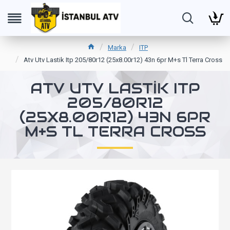
Marka
ITP
Atv Utv Lastik Itp 205/80r12 (25x8.00r12) 43n 6pr M+s Tl Terra Cross
ATV UTV LASTIK ITP
205/80R12
(25X8.00R12) 43N 6PR
M+S TL TERRA CROSS