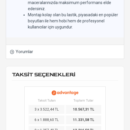
maceralarınızda maksimum performans elde
edersiniz.
Montajı kolay olan bu lastik, piyasadaki en popüler
boyutları ile hem hobi hem de profesyonel
kullanıcılar için uygundur.
Yorumlar
TAKSİT SEÇENEKLERİ
Taksit Tutarı
Toplam Tutar
3 x 3.522,44 TL
10.567,31 TL
6 x 1.888,60 TL
11.331,58 TL