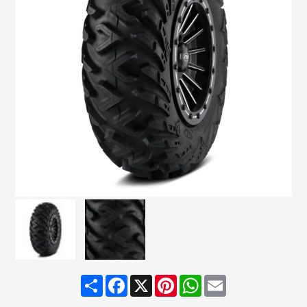
Share
Facebook
X
Pinterest
WhatsApp
Email