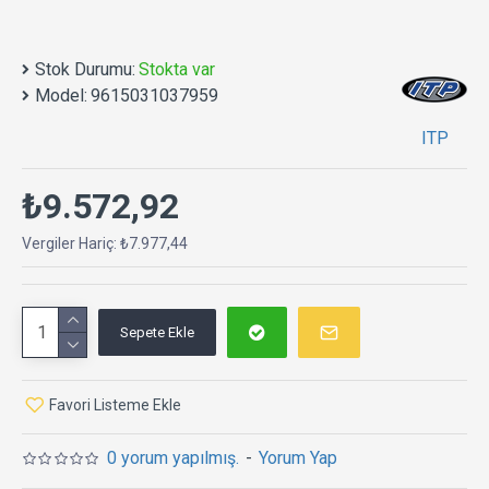
Stok Durumu:
Stokta var
Model:
9615031037959
ITP
₺9.572,92
Vergiler Hariç: ₺7.977,44
Sepete Ekle
Favori Listeme Ekle
0 yorum yapılmış.
-
Yorum Yap