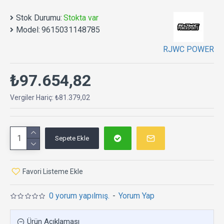
Stok Durumu:
Stokta var
Model:
9615031148785
RJWC POWER
₺97.654,82
Vergiler Hariç: ₺81.379,02
Sepete Ekle
Favori Listeme Ekle
0 yorum yapılmış.
-
Yorum Yap
Ürün Açıklaması