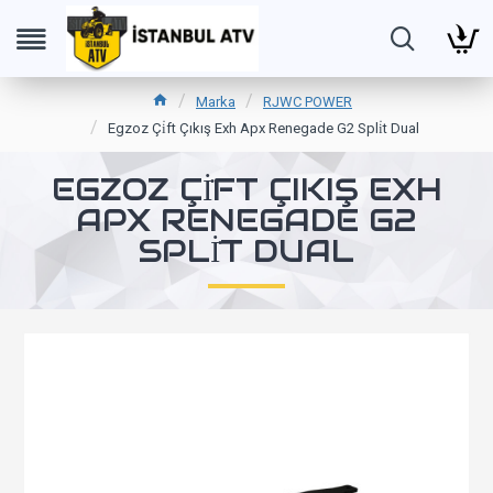
Marka
RJWC POWER
Egzoz Çi̇ft Çıkış Exh Apx Renegade G2 Spli̇t Dual
EGZOZ ÇİFT ÇIKIŞ EXH
APX RENEGADE G2
SPLİT DUAL