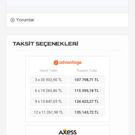
Yorumlar
TAKSİT SEÇENEKLERİ
Taksit Tutarı
Toplam Tutar
3 x 35.932,90 TL
107.798,71 TL
6 x 19.265,86 TL
115.595,18 TL
9 x 13.847,03 TL
124.623,27 TL
12 x 11.261,98 TL
135.143,72 TL