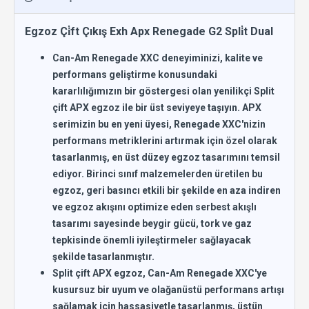
Egzoz Çi̇ft Çıkış Exh Apx Renegade G2 Spli̇t Dual
Can-Am Renegade XXC deneyiminizi, kalite ve
performans geliştirme konusundaki
kararlılığımızın bir göstergesi olan yenilikçi Split
çift APX egzoz ile bir üst seviyeye taşıyın. APX
serimizin bu en yeni üyesi, Renegade XXC'nizin
performans metriklerini artırmak için özel olarak
tasarlanmış, en üst düzey egzoz tasarımını temsil
ediyor. Birinci sınıf malzemelerden üretilen bu
egzoz, geri basıncı etkili bir şekilde en aza indiren
ve egzoz akışını optimize eden serbest akışlı
tasarımı sayesinde beygir gücü, tork ve gaz
tepkisinde önemli iyileştirmeler sağlayacak
şekilde tasarlanmıştır.
Split çift APX egzoz, Can-Am Renegade XXC'ye
kusursuz bir uyum ve olağanüstü performans artışı
sağlamak için hassasiyetle tasarlanmış, üstün