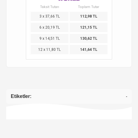
Taksit Tutarı
Toplam Tutar
3 x 37,66 TL
112,98 TL
6 x 20,19 TL
121,15 TL
9 x 14,51 TL
130,62 TL
12 x 11,80 TL
141,64 TL
Etiketler:
-