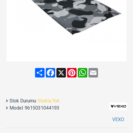
Share
Facebook
X
Pinterest
WhatsApp
Email
Stok Durumu:
Stokta Yok
Model:
9615031044193
VEXO