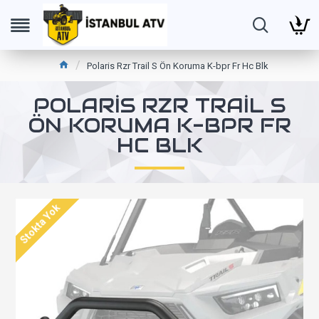
Polaris Rzr Trail S Ön Koruma K-bpr Fr Hc Blk
POLARIS RZR TRAIL S
ÖN KORUMA K-BPR FR
HC BLK
Stokta Yok