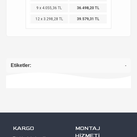
9 x 4.055,36 TL
36.498,20 TL
12 x 3.298,28 TL
39.579,31 TL
Etiketler:
-
KARGO
MONTAJ
HİZMETİ