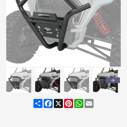
Share
Facebook
X
Pinterest
WhatsApp
Email