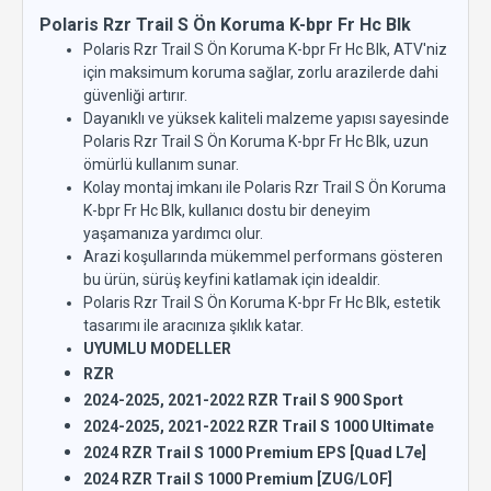
Polaris Rzr Trail S Ön Koruma K-bpr Fr Hc Blk
Polaris Rzr Trail S Ön Koruma K-bpr Fr Hc Blk, ATV'niz
için maksimum koruma sağlar, zorlu arazilerde dahi
güvenliği artırır.
Dayanıklı ve yüksek kaliteli malzeme yapısı sayesinde
Polaris Rzr Trail S Ön Koruma K-bpr Fr Hc Blk, uzun
ömürlü kullanım sunar.
Kolay montaj imkanı ile Polaris Rzr Trail S Ön Koruma
K-bpr Fr Hc Blk, kullanıcı dostu bir deneyim
yaşamanıza yardımcı olur.
Arazi koşullarında mükemmel performans gösteren
bu ürün, sürüş keyfini katlamak için idealdir.
Polaris Rzr Trail S Ön Koruma K-bpr Fr Hc Blk, estetik
tasarımı ile aracınıza şıklık katar.
UYUMLU MODELLER
RZR
2024-2025, 2021-2022 RZR Trail S 900 Sport
2024-2025, 2021-2022 RZR Trail S 1000 Ultimate
2024 RZR Trail S 1000 Premium EPS [Quad L7e]
2024 RZR Trail S 1000 Premium [ZUG/LOF]