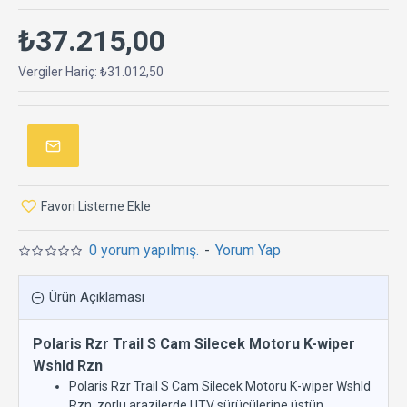
₺37.215,00
Vergiler Hariç: ₺31.012,50
Favori Listeme Ekle
0 yorum yapılmış.
-
Yorum Yap
Ürün Açıklaması
Polaris Rzr Trail S Cam Silecek Motoru K-wiper
Wshld Rzn
Polaris Rzr Trail S Cam Silecek Motoru K-wiper Wshld
Rzn, zorlu arazilerde UTV sürücülerine üstün