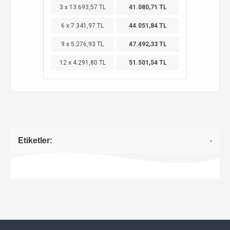
3 x 13.693,57 TL
41.080,71 TL
6 x 7.341,97 TL
44.051,84 TL
9 x 5.276,93 TL
47.492,33 TL
12 x 4.291,80 TL
51.501,54 TL
Etiketler:
-