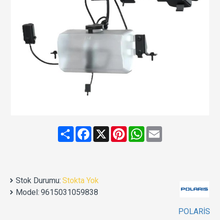
Share
Facebook
X
Pinterest
WhatsApp
Email
Stok Durumu:
Stokta Yok
Model:
9615031059838
POLARİS