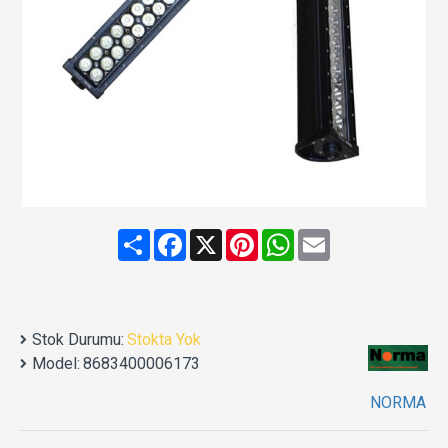
Share
Facebook
X
Pinterest
WhatsApp
Email
Stok Durumu:
Stokta Yok
Model:
8683400006173
NORMA