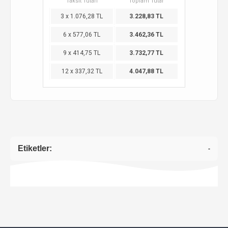
Taksit Tutarı
Toplam Tutar
3 x 1.076,28 TL
3.228,83 TL
6 x 577,06 TL
3.462,36 TL
9 x 414,75 TL
3.732,77 TL
12 x 337,32 TL
4.047,88 TL
Etiketler:
-