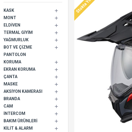
Stokta Yok
KASK
MONT
ELDIVEN
TERMAL GIYIM
YAĞMURLUK
BOT VE ÇIZME
PANTOLON
KORUMA
EKRAN KORUMA
ÇANTA
MASKE
AKSIYON KAMERASI
BRANDA
CAM
İNTERCOM
BAKIM ÜRÜNLERI
KILIT & ALARM