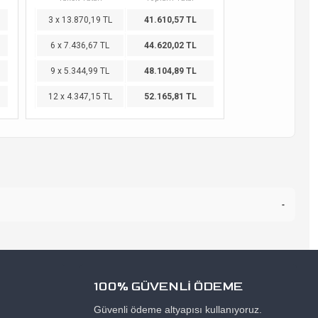
3 x 13.870,19 TL
41.610,57 TL
6 x 7.436,67 TL
44.620,02 TL
9 x 5.344,99 TL
48.104,89 TL
12 x 4.347,15 TL
52.165,81 TL
-
100% GÜVENLİ ÖDEME
Güvenli ödeme altyapısı kullanıyoruz.