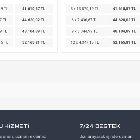
19 TL
41.610,57 TL
3 x 13.870,19 TL
41.610,57 TL
7 TL
44.620,02 TL
6 x 7.436,67 TL
44.620,02 TL
9 TL
48.104,89 TL
9 x 5.344,99 TL
48.104,89 TL
15 TL
52.165,81 TL
12 x 4.347,15 TL
52.165,81 TL
 HİZMETİ
7/24 DESTEK
 ürünün, uzman ekibimiz
Bizi arayarak işinde uzman