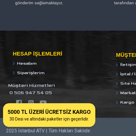
gönderim sağlamaktayız.
tarafından 
HESAP IŞLEMLERI
MÜŞTER
Hesabım
İletişi
Siparişlerim
İptal / 
Site Ha
Müşteri Hizmetleri
0 506 947 54 05
Markal
Kargo
5000 TL ÜZERİ ÜCRETSİZ KARGO
30 Desi ve altındaki paketler için geçerlidir.
2025 İstanbul ATV | Tüm Hakları Saklıdır.