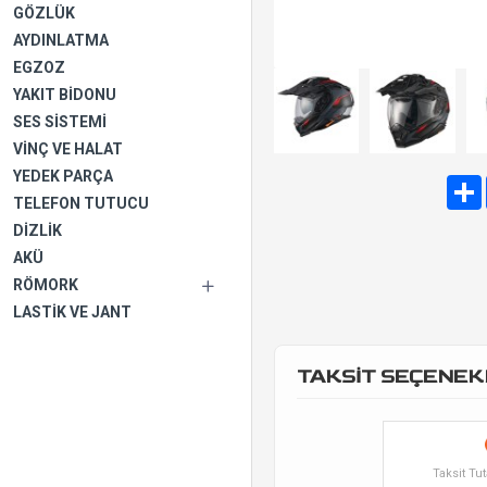
GÖZLÜK
AYDINLATMA
EGZOZ
YAKIT BIDONU
SES SISTEMI
VINÇ VE HALAT
YEDEK PARÇA
TELEFON TUTUCU
DIZLIK
AKÜ
RÖMORK
LASTIK VE JANT
TAKSİT SEÇENEK
Taksit Tut