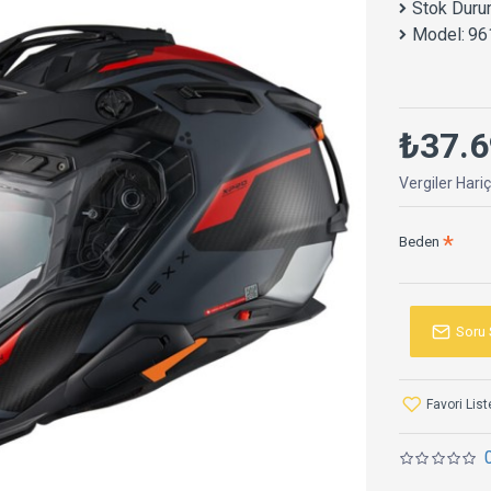
Stok Duru
Model:
96
₺37.6
Vergiler Hari
Beden
Soru 
Favori Lis