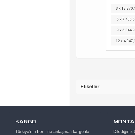
3 x 13.870,
6 x 7.436,6
9 x 5.344,9
12 x 4.347,
Etiketler:
KARGO
MONTAJ
Türkiye’nin her iline anlaşmalı kargo ile
Dilediğiniz