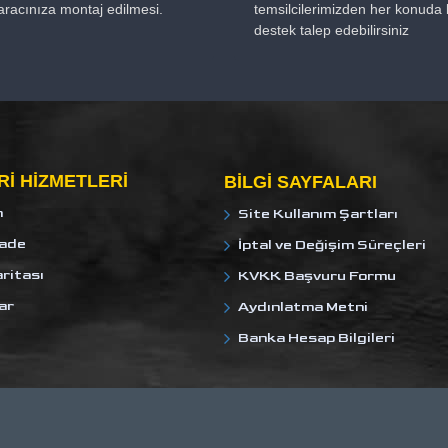
aracınıza montaj edilmesi.
temsilcilerimizden her konuda b
destek talep edebilirsiniz
I HIZMETLERI
BILGI SAYFALARI
m
Site Kullanım Şartları
İade
İptal ve Değişim Süreçleri
ritası
KVKK Başvuru Formu
ar
Aydınlatma Metni
Banka Hesap Bilgileri