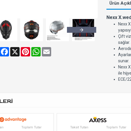
Ürün Açık
Nexx X.wed
Nexx X.
yapısıy
Çift vi
sağlar.
Aerodin
Share
Facebook
X
Pinterest
WhatsApp
Email
Ayarlan
sunar.
Nexx X.
ile hij
ECE/22
LERİ
arı
Toplam Tutar
Taksit Tutarı
Toplam Tutar