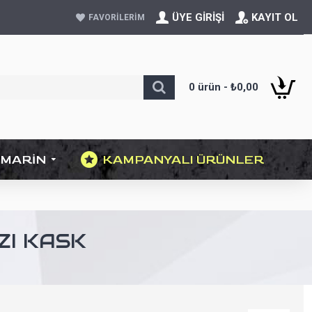
ÜYE GIRIŞI
KAYIT OL
FAVORILERIM
0 ürün - ₺0,00
MARIN
KAMPANYALI ÜRÜNLER
ZI KASK