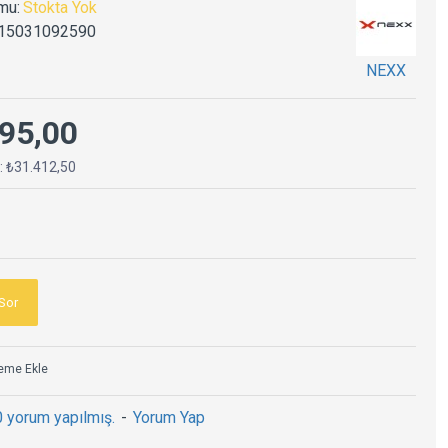
mu:
Stokta Yok
15031092590
NEXX
95,00
ç: ₺31.412,50
Sor
teme Ekle
0 yorum yapılmış.
-
Yorum Yap