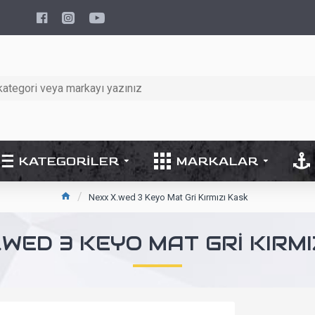
KATEGORILER
MARKALAR
Nexx X.wed 3 Keyo Mat Gri Kırmızı Kask
.WED 3 KEYO MAT GRI KIRMI