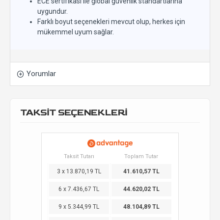
ECE sertifikası ile global güvenlik standartlarına
uygundur.
Farklı boyut seçenekleri mevcut olup, herkes için
mükemmel uyum sağlar.
Yorumlar
TAKSİT SEÇENEKLERİ
Taksit Tutarı
Toplam Tutar
3 x 13.870,19 TL
41.610,57 TL
6 x 7.436,67 TL
44.620,02 TL
9 x 5.344,99 TL
48.104,89 TL