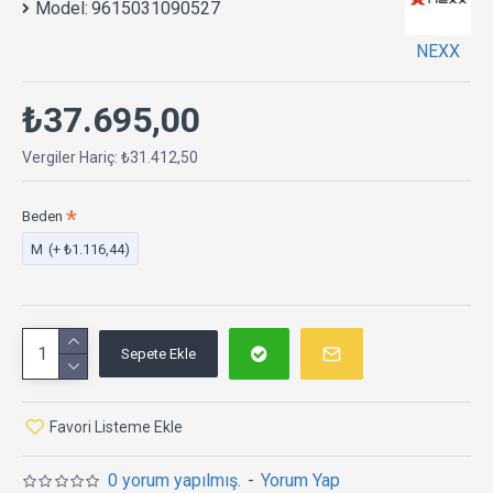
Model:
9615031090527
NEXX
₺37.695,00
Vergiler Hariç: ₺31.412,50
Beden
M
(+ ₺1.116,44)
Sepete Ekle
Favori Listeme Ekle
0 yorum yapılmış.
-
Yorum Yap