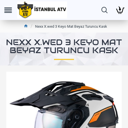
Nexx X.wed 3 Keyo Mat Beyaz Turuncu Kask
NEXX X.WED 3 KEYO MAT
BEYAZ TURUNCU KASK