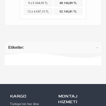
9 x 5.344,99 TL
48.104,89 TL
12 x 4.347,15 TL
52.165,81 TL
Etiketler:
-
KARGO
MONTAJ
HİZMETİ
Türkiye’nin her iline