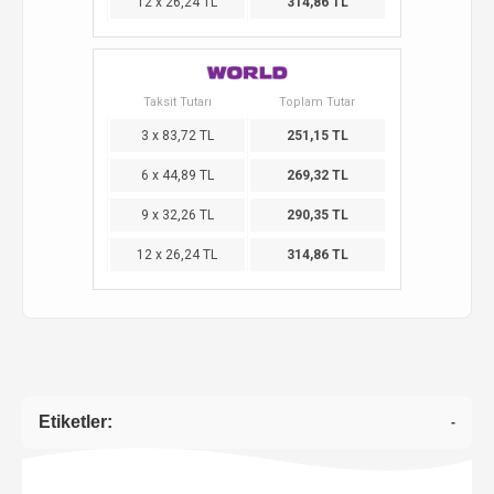
12 x 26,24 TL
314,86 TL
Taksit Tutarı
Toplam Tutar
3 x 83,72 TL
251,15 TL
6 x 44,89 TL
269,32 TL
9 x 32,26 TL
290,35 TL
12 x 26,24 TL
314,86 TL
Etiketler:
-