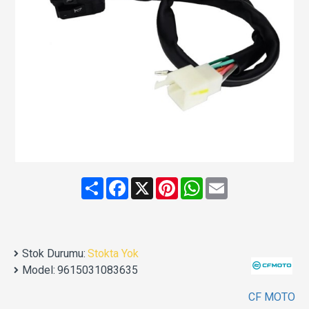
Share
Facebook
X
Pinterest
WhatsApp
Email
Stok Durumu:
Stokta Yok
Model:
9615031083635
CF MOTO