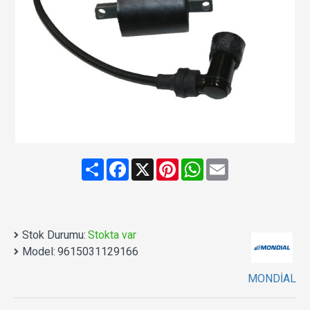
Share
Facebook
X
Pinterest
WhatsApp
Email
Stok Durumu:
Stokta var
Model:
9615031129166
MONDİAL