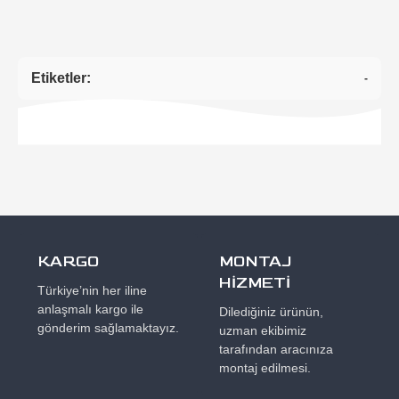
Etiketler:
-
KARGO
MONTAJ
HİZMETİ
Türkiye’nin her iline
anlaşmalı kargo ile
Dilediğiniz ürünün,
gönderim sağlamaktayız.
uzman ekibimiz
tarafından aracınıza
montaj edilmesi.