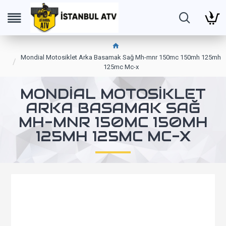
Mondial Motosiklet Arka Basamak Sağ Mh-mnr 150mc 150mh 125mh
125mc Mc-x
MONDIAL MOTOSIKLET
ARKA BASAMAK SAĞ
MH-MNR 150MC 150MH
125MH 125MC MC-X