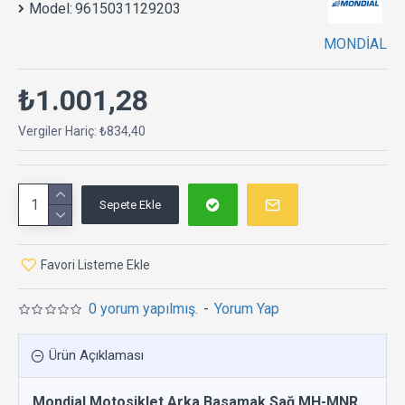
Model:
9615031129203
MONDİAL
₺1.001,28
Vergiler Hariç: ₺834,40
Sepete Ekle
Favori Listeme Ekle
0 yorum yapılmış.
-
Yorum Yap
Ürün Açıklaması
Mondial Motosiklet Arka Basamak Sağ MH-MNR