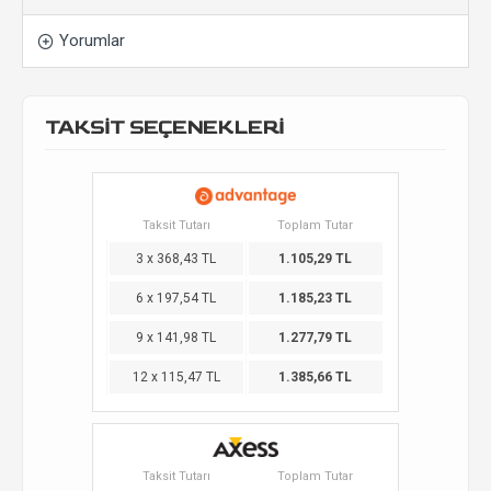
Yorumlar
TAKSİT SEÇENEKLERİ
Taksit Tutarı
Toplam Tutar
3 x 368,43 TL
1.105,29 TL
6 x 197,54 TL
1.185,23 TL
9 x 141,98 TL
1.277,79 TL
12 x 115,47 TL
1.385,66 TL
Taksit Tutarı
Toplam Tutar