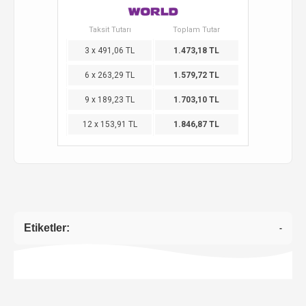
Taksit Tutarı
Toplam Tutar
3 x 491,06 TL
1.473,18 TL
6 x 263,29 TL
1.579,72 TL
9 x 189,23 TL
1.703,10 TL
12 x 153,91 TL
1.846,87 TL
Etiketler:
-