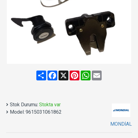
Share
Facebook
X
Pinterest
WhatsApp
Email
Stok Durumu:
Stokta var
Model:
9615031061862
MONDİAL