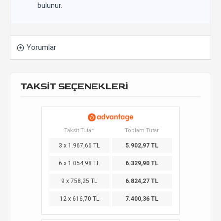
bulunur.
Yorumlar
TAKSİT SEÇENEKLERİ
Taksit Tutarı
Toplam Tutar
3 x 1.967,66 TL
5.902,97 TL
6 x 1.054,98 TL
6.329,90 TL
9 x 758,25 TL
6.824,27 TL
12 x 616,70 TL
7.400,36 TL