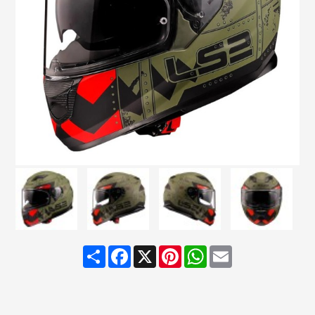
Share
Facebook
X
Pinterest
WhatsApp
Email