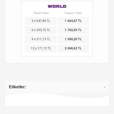
Taksit Tutarı
Toplam Tutar
3 x 547,89 TL
1.643,67 TL
6 x 293,76 TL
1.762,55 TL
9 x 211,13 TL
1.900,20 TL
12 x 171,72 TL
2.060,62 TL
Etiketler:
-