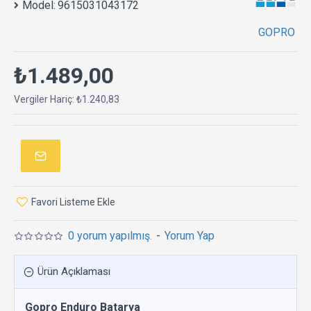
Model:
9615031043172
GOPRO
₺1.489,00
Vergiler Hariç: ₺1.240,83
Favori Listeme Ekle
0 yorum yapılmış.
-
Yorum Yap
Ürün Açıklaması
Gopro Enduro Batarya