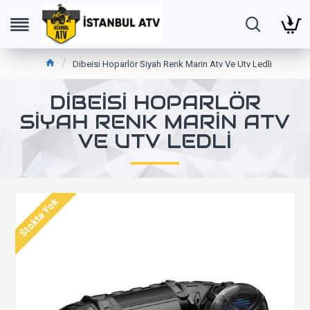
Dibeisi Hoparlör Siyah Renk Marin Atv Ve Utv Ledli
DIBEISI HOPARLÖR
SIYAH RENK MARIN ATV
VE UTV LEDLI
Stokta Yok