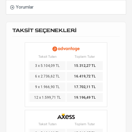
Yorumlar
TAKSİT SEÇENEKLERİ
Taksit Tutarı
Toplam Tutar
3 x 5.104,09 TL
15.312,27 TL
6 x 2.736,62 TL
16.419,72 TL
9 x 1.966,90 TL
17.702,11 TL
12 x 1.599,71 TL
19.196,49 TL
Taksit Tutarı
Toplam Tutar