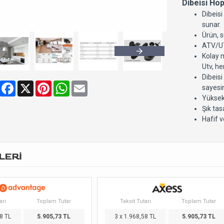
Dibeisi Ho
Dibeis
sunar.
Ürün, s
ATV/UTV
Kolay 
Utv, he
Dibeis
Share
Facebook
X
Pinterest
WhatsApp
Email
sayesi
Yüksek 
Şık tas
Hafif v
LERİ
arı
Toplam Tutar
Taksit Tutarı
Toplam Tutar
8 TL
5.905,73 TL
3 x 1.968,58 TL
5.905,73 TL