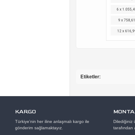
6 x 1.055,4
9 x 758,6
12 x 616,9
Etiketler:
KARGO
MONTAJ
Türkiye’nin her iline anlaşmalı kargo ile
Dilediğiniz
gönderim sağlamaktayız.
tarafından 