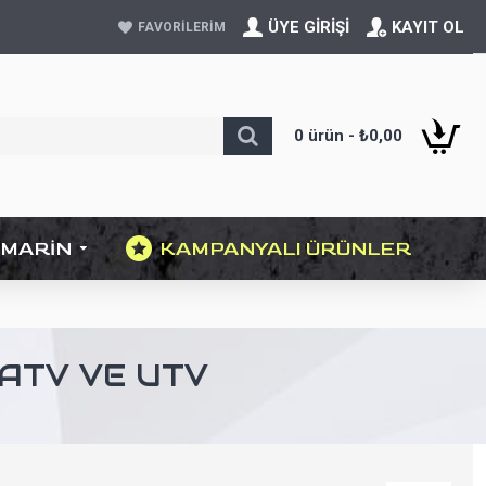
ÜYE GIRIŞI
KAYIT OL
FAVORILERIM
0 ürün - ₺0,00
MARIN
KAMPANYALI ÜRÜNLER
 ATV VE UTV