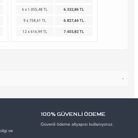
6 x 1.055,48 TL
6.332,86 TL
9 x 758,61 TL
6.827,46 TL
12 x 616,99 TL
7.403,82 TL
-
100% GÜVENLİ ÖDEME
Güvenli ödeme altyapısı kullanıyoruz.
ilgi ve