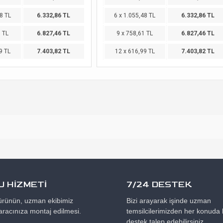
8 TL
6.332,86 TL
6 x 1.055,48 TL
6.332,86 TL
1 TL
6.827,46 TL
9 x 758,61 TL
6.827,46 TL
9 TL
7.403,82 TL
12 x 616,99 TL
7.403,82 TL
 HİZMETİ
7/24 DESTEK
 ürünün, uzman ekibimiz
Bizi arayarak işinde uzman
aracınıza montaj edilmesi.
temsilcilerimizden her konuda b
destek talep edebilirsiniz