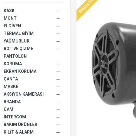
Stokta Yok
KASK
MONT
ELDIVEN
TERMAL GIYIM
YAĞMURLUK
BOT VE ÇIZME
PANTOLON
KORUMA
EKRAN KORUMA
ÇANTA
MASKE
AKSIYON KAMERASI
BRANDA
CAM
İNTERCOM
BAKIM ÜRÜNLERI
KILIT & ALARM