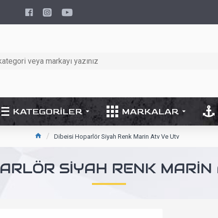
KATEGORILER
MARKALAR
Dibeisi Hoparlör Siyah Renk Marin Atv Ve Utv
PARLÖR SIYAH RENK MARIN