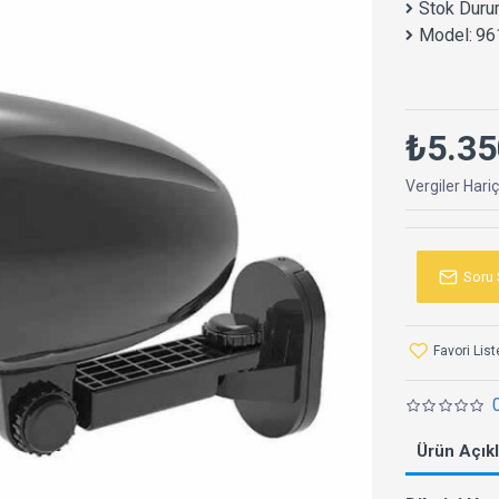
Stok Duru
Model:
96
₺5.35
Vergiler Hari
Soru 
Favori Lis
Ürün Açık