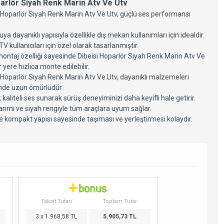
parlör Siyah Renk Marin Atv Ve Utv
i Hoparlör Siyah Renk Marin Atv Ve Utv, güçlü ses performansı
uya dayanıklı yapısıyla özellikle dış mekan kullanımları için idealdir.
 kullanıcıları için özel olarak tasarlanmıştır.
montaj özelliği sayesinde Dibeisi Hoparlör Siyah Renk Marin Atv Ve
r yere hızlıca monte edilebilir.
i Hoparlör Siyah Renk Marin Atv Ve Utv, dayanıklı malzemeleri
nde uzun ömürlüdür.
kaliteli ses sunarak sürüş deneyiminizi daha keyifli hale getirir.
arımı ve siyah rengiyle tüm araçlara uyum sağlar.
e kompakt yapısı sayesinde taşıması ve yerleştirmesi kolaydır.
Taksit Tutarı
Toplam Tutar
3 x 1.968,58 TL
5.905,73 TL