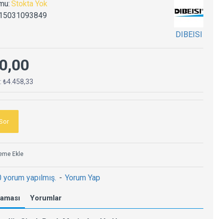
mu:
Stokta Yok
15031093849
DIBEISI
0,00
ç: ₺4.458,33
Sor
teme Ekle
0 yorum yapılmış.
-
Yorum Yap
laması
Yorumlar