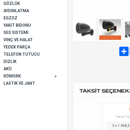
GÖZLÜK
AYDINLATMA
EGZOZ
YAKIT BIDONU
SES SISTEMI
VINÇ VE HALAT
YEDEK PARÇA
TELEFON TUTUCU
DIZLIK
AKÜ
RÖMORK
LASTIK VE JANT
TAKSİT SEÇENEK
Taksit Tut
3 x 1.968,5