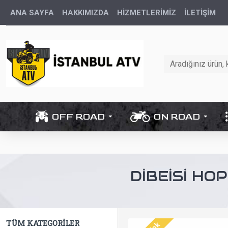
ANA SAYFA
HAKKIMIZDA
HİZMETLERİMİZ
İLETIŞIM
OFF ROAD
ON ROAD
DIBEISI HO
TÜM KATEGORILER