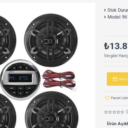
Stok Duru
Model:
96
₺13.8
Vergiler Hari
Soru 
Favori Lis
Ürün Açık