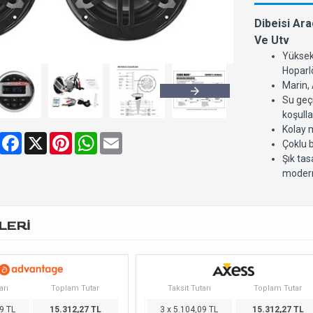
Dibeisi Ara
Ve Utv
Yüksek 
Hoparlör
Marin, 
Su geçi
koşulla
Kolay m
Share
Facebook
X
Pinterest
WhatsApp
Email
Çoklu 
Şık tas
modern
LERİ
arı
Toplam Tutar
Taksit Tutarı
Toplam Tutar
9 TL
15.312,27 TL
3 x 5.104,09 TL
15.312,27 TL