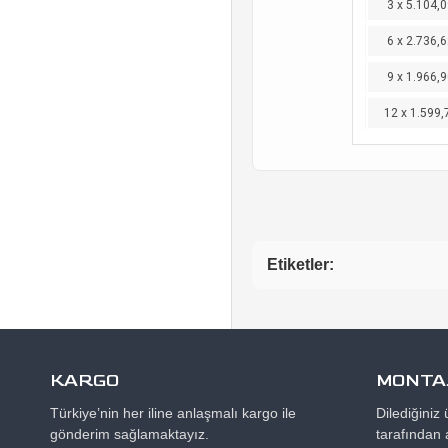
3 x 5.104,0
6 x 2.736,6
9 x 1.966,9
12 x 1.599,
Etiketler:
KARGO
MONTAJ
Türkiye’nin her iline anlaşmalı kargo ile
Dilediğiniz
gönderim sağlamaktayız.
tarafından 