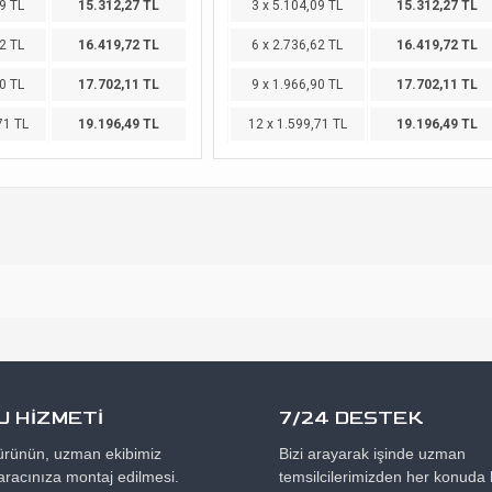
9 TL
15.312,27 TL
3 x 5.104,09 TL
15.312,27 TL
2 TL
16.419,72 TL
6 x 2.736,62 TL
16.419,72 TL
0 TL
17.702,11 TL
9 x 1.966,90 TL
17.702,11 TL
71 TL
19.196,49 TL
12 x 1.599,71 TL
19.196,49 TL
 HİZMETİ
7/24 DESTEK
 ürünün, uzman ekibimiz
Bizi arayarak işinde uzman
aracınıza montaj edilmesi.
temsilcilerimizden her konuda b