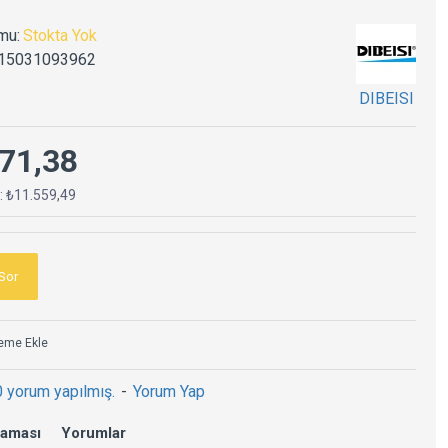
mu:
Stokta Yok
15031093962
DIBEISI
71,38
ç: ₺11.559,49
Sor
teme Ekle
0 yorum yapılmış.
-
Yorum Yap
laması
Yorumlar