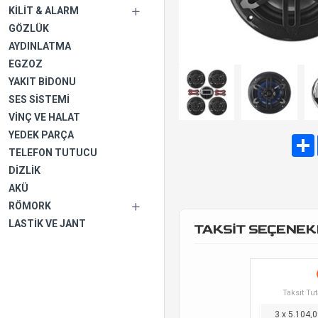
KILIT & ALARM
GÖZLÜK
AYDINLATMA
EGZOZ
YAKIT BIDONU
SES SISTEMI
VINÇ VE HALAT
YEDEK PARÇA
TELEFON TUTUCU
DIZLIK
AKÜ
RÖMORK
LASTIK VE JANT
TAKSİT SEÇENEK
Taksit Tut
3 x 5.104,0