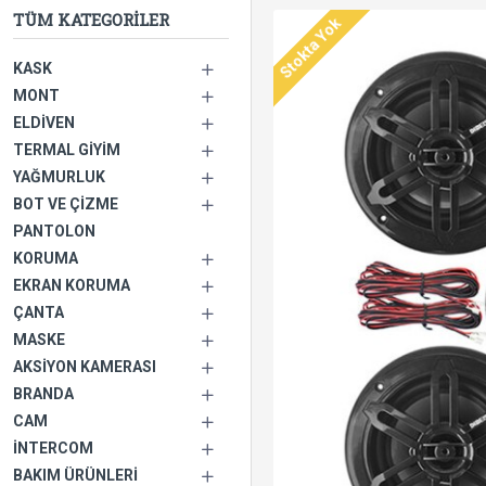
TÜM KATEGORILER
Stokta Yok
KASK
MONT
ELDIVEN
TERMAL GIYIM
YAĞMURLUK
BOT VE ÇIZME
PANTOLON
KORUMA
EKRAN KORUMA
ÇANTA
MASKE
AKSIYON KAMERASI
BRANDA
CAM
İNTERCOM
BAKIM ÜRÜNLERI