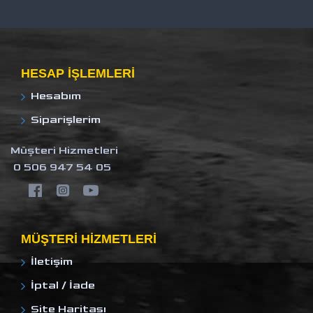
HESAP IŞLEMLERI
Hesabım
Siparişlerim
Müşteri Hizmetleri
0 506 947 54 05
MÜŞTERI HIZMETLERI
İletişim
İptal / İade
Site Haritası