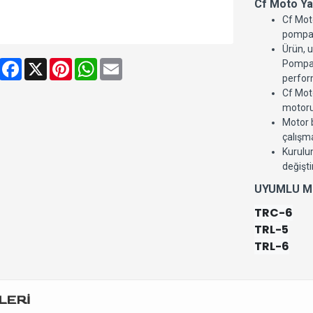
Cf Moto Yağ
Cf Moto
pompal
Ürün, u
Share
Facebook
X
Pinterest
WhatsApp
Email
Pompası
perfor
Cf Moto
motorun
Motor b
çalışma
Kurulu
değiştir
UYUMLU M
TRC-6
TRL-5
TRL-6
LERİ