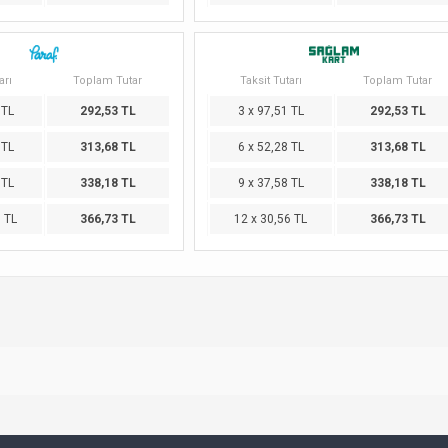
arı
Toplam Tutar
Taksit Tutarı
Toplam Tutar
 TL
292,53 TL
3 x 97,51 TL
292,53 TL
 TL
313,68 TL
6 x 52,28 TL
313,68 TL
 TL
338,18 TL
9 x 37,58 TL
338,18 TL
6 TL
366,73 TL
12 x 30,56 TL
366,73 TL