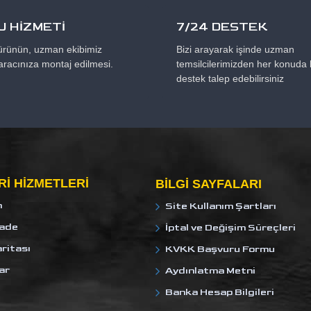
 HİZMETİ
7/24 DESTEK
 ürünün, uzman ekibimiz
Bizi arayarak işinde uzman
aracınıza montaj edilmesi.
temsilcilerimizden her konuda b
destek talep edebilirsiniz
I HIZMETLERI
BILGI SAYFALARI
m
Site Kullanım Şartları
İade
İptal ve Değişim Süreçleri
ritası
KVKK Başvuru Formu
ar
Aydınlatma Metni
Banka Hesap Bilgileri