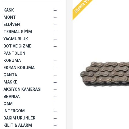
Stokta Yok
KASK
MONT
ELDIVEN
TERMAL GIYIM
YAĞMURLUK
BOT VE ÇIZME
PANTOLON
KORUMA
EKRAN KORUMA
ÇANTA
MASKE
AKSIYON KAMERASI
BRANDA
CAM
İNTERCOM
BAKIM ÜRÜNLERI
KILIT & ALARM