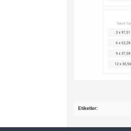
Taksit Tut
3 x 97,51
6 x 52,28
9 x 37,58
12 x 30,5
Etiketler: