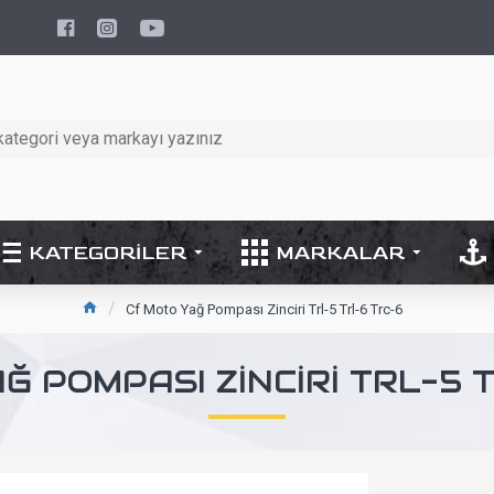
KATEGORILER
MARKALAR
Cf Moto Yağ Pompası Zinciri Trl-5 Trl-6 Trc-6
Ğ POMPASI ZINCIRI TRL-5 