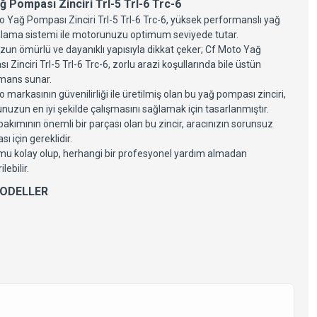
 Pompası Zinciri Trl-5 Trl-6 Trc-6
 Yağ Pompası Zinciri Trl-5 Trl-6 Trc-6, yüksek performanslı yağ
ama sistemi ile motorunuzu optimum seviyede tutar.
zun ömürlü ve dayanıklı yapısıyla dikkat çeker; Cf Moto Yağ
 Zinciri Trl-5 Trl-6 Trc-6, zorlu arazi koşullarında bile üstün
mans sunar.
 markasının güvenilirliği ile üretilmiş olan bu yağ pompası zinciri,
uzun en iyi şekilde çalışmasını sağlamak için tasarlanmıştır.
akımının önemli bir parçası olan bu zincir, aracınızın sorunsuz
sı için gereklidir.
mu kolay olup, herhangi bir profesyonel yardım almadan
ilebilir.
ODELLER