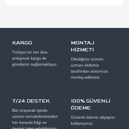
KARGO
MONTAJ
HİZMETİ
Türkiye’nin her iline
anlaşmalı kargo ile
Dilediğiniz ürünün,
gönderim sağlamaktayız.
uzman ekibimiz
tarafından aracınıza
montaj edilmesi.
7/24 DESTEK
100% GÜVENLİ
ÖDEME
Bizi arayarak işinde
uzman temsilcilerimizden
Güvenli ödeme altyapısı
her konuda bilgi ve
kullanıyoruz.
destek talep edebilirsiniz