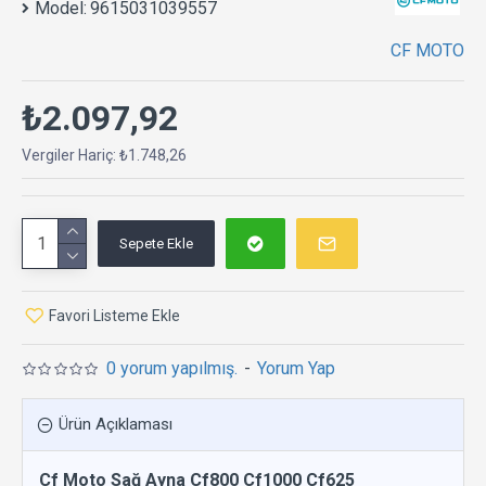
Model:
9615031039557
CF MOTO
₺2.097,92
Vergiler Hariç: ₺1.748,26
Sepete Ekle
Favori Listeme Ekle
0 yorum yapılmış.
-
Yorum Yap
Ürün Açıklaması
Cf Moto Sağ Ayna Cf800 Cf1000 Cf625