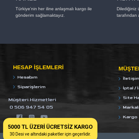
Türkiye’nin her iline anlaşmalı kargo ile
Dilediğiniz
gönderim sağlamaktayız.
tarafından 
HESAP IŞLEMLERI
MÜŞTER
Hesabım
İletişi
Siparişlerim
İptal / 
Site Ha
Müşteri Hizmetleri
0 506 947 54 05
Markal
Kargo
5000 TL ÜZERİ ÜCRETSİZ KARGO
30 Desi ve altındaki paketler için geçerlidir.