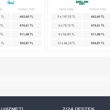
arı
Toplam Tutar
Taksit Tutarı
Toplam Tutar
3 TL
442,60 TL
3 x 147,53 TL
442,60 TL
 TL
474,61 TL
6 x 79,10 TL
474,61 TL
 TL
511,68 TL
9 x 56,85 TL
511,68 TL
4 TL
554,87 TL
12 x 46,24 TL
554,87 TL
 HİZMETİ
7/24 DESTEK