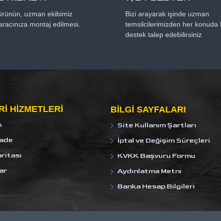
 ürünün, uzman ekibimiz
Bizi arayarak işinde uzman
aracınıza montaj edilmesi.
temsilcilerimizden her konuda b
destek talep edebilirsiniz
I HIZMETLERI
BILGI SAYFALARI
m
Site Kullanım Şartları
İade
İptal ve Değişim Süreçleri
ritası
KVKK Başvuru Formu
ar
Aydınlatma Metni
Banka Hesap Bilgileri