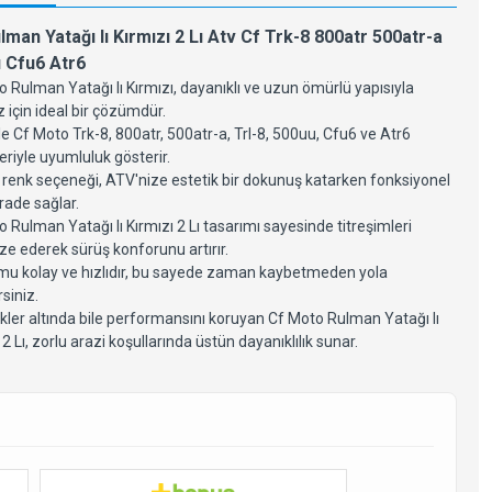
man Yatağı Iı Kırmızı 2 Lı Atv Cf Trk-8 800atr 500atr-a
u Cfu6 Atr6
 Rulman Yatağı Iı Kırmızı, dayanıklı ve uzun ömürlü yapısıyla
 için ideal bir çözümdür.
le Cf Moto Trk-8, 800atr, 500atr-a, Trl-8, 500uu, Cfu6 ve Atr6
riyle uyumluluk gösterir.
ı renk seçeneği, ATV'nize estetik bir dokunuş katarken fonksiyonel
rade sağlar.
 Rulman Yatağı Iı Kırmızı 2 Lı tasarımı sayesinde titreşimleri
ze ederek sürüş konforunu artırır.
mu kolay ve hızlıdır, bu sayede zaman kaybetmeden yola
rsiniz.
kler altında bile performansını koruyan Cf Moto Rulman Yatağı Iı
 2 Lı, zorlu arazi koşullarında üstün dayanıklılık sunar.