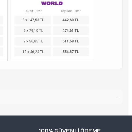
Taksit Tutarı
Toplam Tutar
3 x 147,53 TL
442,60 TL
6 x 79,10 TL
474,61 TL
9 x 56,85 TL
511,68 TL
12 x 46,24 TL
554,87 TL
-
100% GÜVENLİ ÖDEME