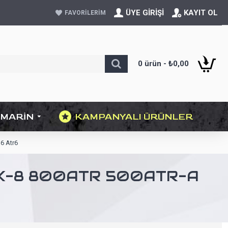
ÜYE GIRIŞI
KAYIT OL
FAVORILERIM
0 ürün - ₺0,00
MARIN
KAMPANYALI ÜRÜNLER
u6 Atr6
TRK-8 800ATR 500ATR-A