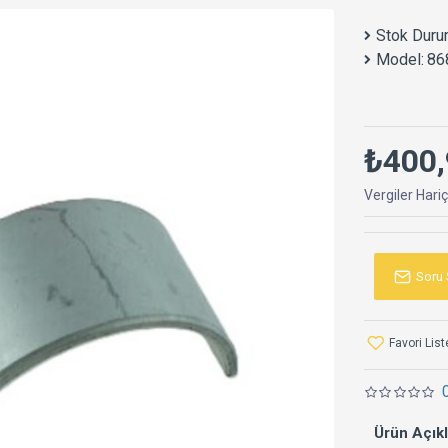
Stok Duru
Model:
86
₺400,
Vergiler Hari
Soru 
Favori Lis
Ürün Açık