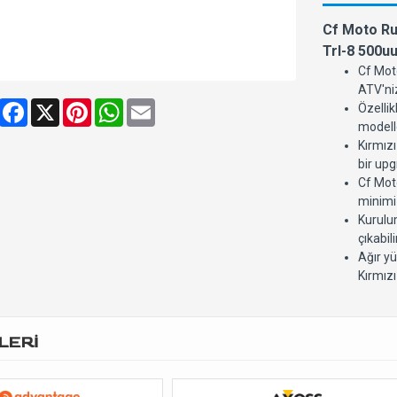
Cf Moto Rul
Trl-8 500u
Cf Moto
ATV'niz
Share
Facebook
X
Pinterest
WhatsApp
Email
Özellik
modelle
Kırmız
bir upg
Cf Moto
minimi
Kurulu
çıkabili
Ağır yü
Kırmızı
LERİ