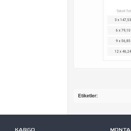
Taksit Tut
3 x 147,5
6 x 79,10
9 x 56,85
12 x 46,2
Etiketler:
KARGO
MONTAJ