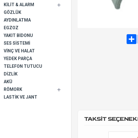
KILIT & ALARM
GÖZLÜK
AYDINLATMA
EGZOZ
YAKIT BIDONU
SES SISTEMI
VINÇ VE HALAT
YEDEK PARÇA
TELEFON TUTUCU
DIZLIK
AKÜ
RÖMORK
LASTIK VE JANT
TAKSİT SEÇENEK