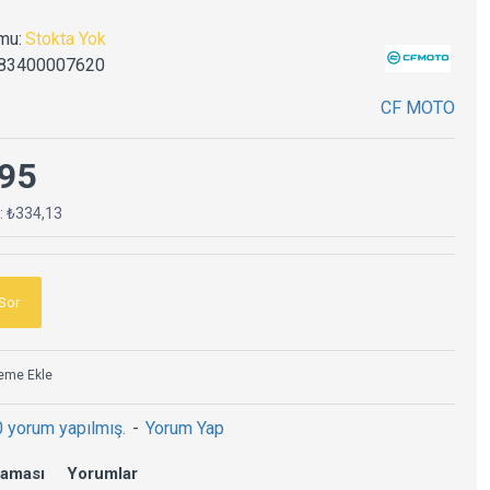
mu:
Stokta Yok
83400007620
CF MOTO
95
ç: ₺334,13
Sor
teme Ekle
0 yorum yapılmış.
-
Yorum Yap
laması
Yorumlar