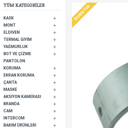
TÜM KATEGORILER
Stokta Yok
KASK
MONT
ELDIVEN
TERMAL GIYIM
YAĞMURLUK
BOT VE ÇIZME
PANTOLON
KORUMA
EKRAN KORUMA
ÇANTA
MASKE
AKSIYON KAMERASI
BRANDA
CAM
İNTERCOM
BAKIM ÜRÜNLERI