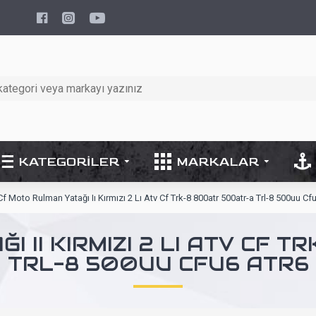
KATEGORILER
MARKALAR
Cf Moto Rulman Yatağı Iı Kırmızı 2 Lı Atv Cf Trk-8 800atr 500atr-a Trl-8 500uu Cf
I II KIRMIZI 2 LI ATV CF 
TRL-8 500UU CFU6 ATR6