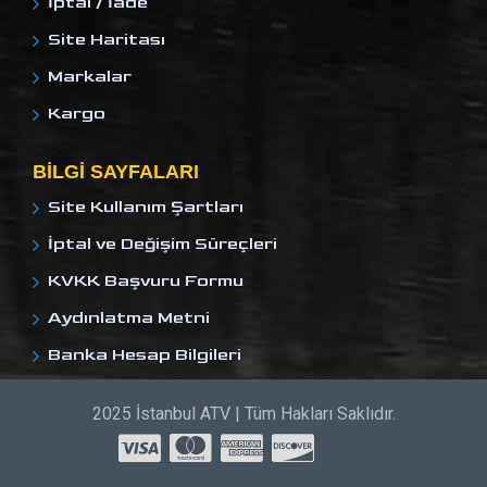
İptal / İade
Site Haritası
Markalar
Kargo
BILGI SAYFALARI
Site Kullanım Şartları
İptal ve Değişim Süreçleri
KVKK Başvuru Formu
Aydınlatma Metni
Banka Hesap Bilgileri
2025 İstanbul ATV | Tüm Hakları Saklıdır.