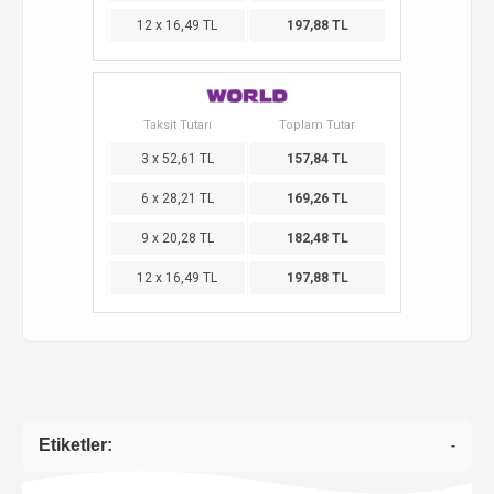
12 x 16,49 TL
197,88 TL
Taksit Tutarı
Toplam Tutar
3 x 52,61 TL
157,84 TL
6 x 28,21 TL
169,26 TL
9 x 20,28 TL
182,48 TL
12 x 16,49 TL
197,88 TL
Etiketler:
-