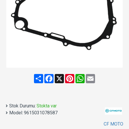
Share
Facebook
X
Pinterest
WhatsApp
Email
Stok Durumu:
Stokta var
Model:
9615031078587
CF MOTO