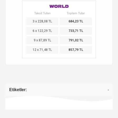
Taksit Tutarı
Toplam Tutar
3 x 228,08 TL
684,23 TL
6 x 122,29 TL
733,71 TL
9 x 87,89 TL
791,02 TL
12 x 71,48 TL
857,79 TL
Etiketler:
-