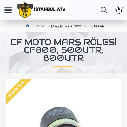
Cf Moto Marş Rölesi Cf800, 500utr, 800utr
CF MOTO MARŞ RÖLESI
CF800, 500UTR,
800UTR
Stokta Yok