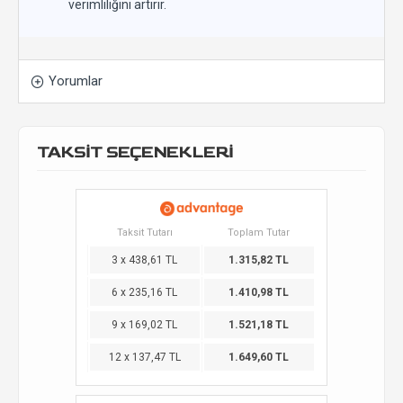
verimliliğini artırır.
Yorumlar
TAKSİT SEÇENEKLERİ
Taksit Tutarı
Toplam Tutar
3 x 438,61 TL
1.315,82 TL
6 x 235,16 TL
1.410,98 TL
9 x 169,02 TL
1.521,18 TL
12 x 137,47 TL
1.649,60 TL