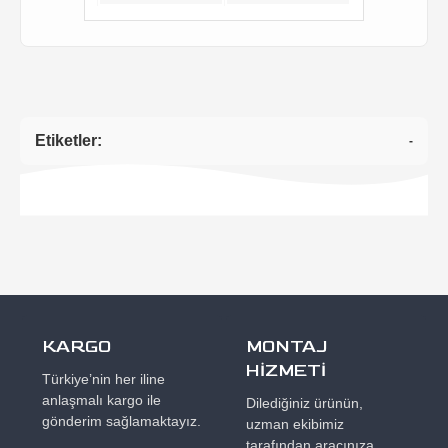
Etiketler:
-
KARGO
MONTAJ
HİZMETİ
Türkiye’nin her iline
anlaşmalı kargo ile
Dilediğiniz ürünün,
gönderim sağlamaktayız.
uzman ekibimiz
tarafından aracınıza