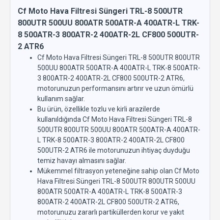
Cf Moto Hava Filtresi Süngeri TRL-8 500UTR
800UTR 500UU 800ATR 500ATR-A 400ATR-L TRK-
8 500ATR-3 800ATR-2 400ATR-2L CF800 500UTR-
2 ATR6
Cf Moto Hava Filtresi Süngeri TRL-8 500UTR 800UTR
500UU 800ATR 500ATR-A 400ATR-L TRK-8 500ATR-
3 800ATR-2 400ATR-2L CF800 500UTR-2 ATR6,
motorunuzun performansını artırır ve uzun ömürlü
kullanım sağlar.
Bu ürün, özellikle tozlu ve kirli arazilerde
kullanıldığında Cf Moto Hava Filtresi Süngeri TRL-8
500UTR 800UTR 500UU 800ATR 500ATR-A 400ATR-
L TRK-8 500ATR-3 800ATR-2 400ATR-2L CF800
500UTR-2 ATR6 ile motorunuzun ihtiyaç duyduğu
temiz havayı almasını sağlar.
Mükemmel filtrasyon yeteneğine sahip olan Cf Moto
Hava Filtresi Süngeri TRL-8 500UTR 800UTR 500UU
800ATR 500ATR-A 400ATR-L TRK-8 500ATR-3
800ATR-2 400ATR-2L CF800 500UTR-2 ATR6,
motorunuzu zararlı partiküllerden korur ve yakıt