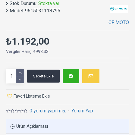
Stok Durumu:
Stokta var
Model:
9615031118795
CF MOTO
₺1.192,00
Vergiler Hariç: ₺993,33
Sepete Ekle
Favori Listeme Ekle
0 yorum yapılmış.
-
Yorum Yap
Ürün Açıklaması