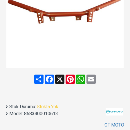
Share
Facebook
X
Pinterest
WhatsApp
Email
Stok Durumu:
Stokta Yok
Model:
8683400010613
CF MOTO