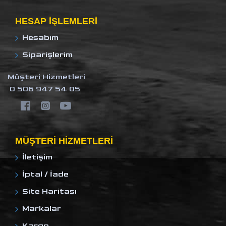
HESAP IŞLEMLERI
Hesabım
Siparişlerim
Müşteri Hizmetleri
0 506 947 54 05
MÜŞTERI HIZMETLERI
İletişim
İptal / İade
Site Haritası
Markalar
Kargo