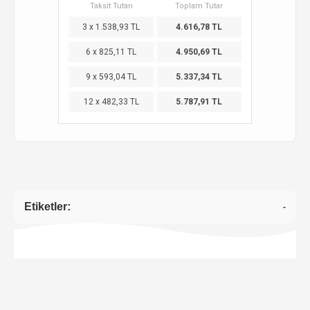
Taksit Tutarı
Toplam Tutar
3 x 1.538,93 TL
4.616,78 TL
6 x 825,11 TL
4.950,69 TL
9 x 593,04 TL
5.337,34 TL
12 x 482,33 TL
5.787,91 TL
Etiketler:
-