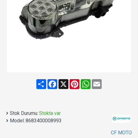
Share
Facebook
X
Pinterest
WhatsApp
Email
Stok Durumu:
Stokta var
Model:
8683400008993
CF MOTO