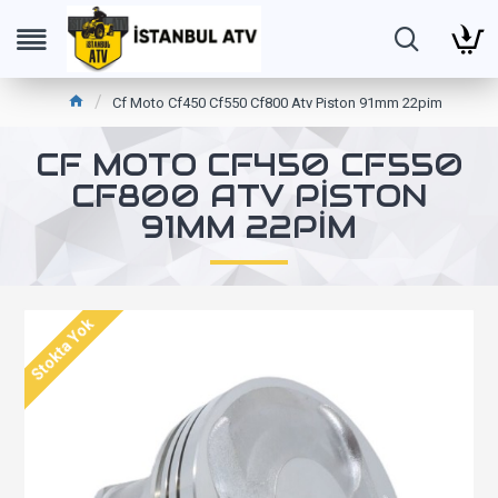
Cf Moto Cf450 Cf550 Cf800 Atv Piston 91mm 22pim
CF MOTO CF450 CF550
CF800 ATV PISTON
91MM 22PIM
Stokta Yok