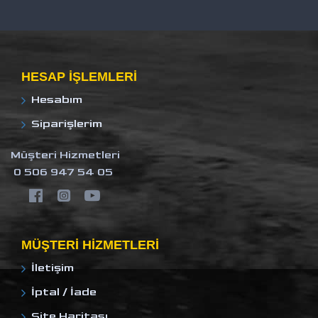
HESAP IŞLEMLERI
Hesabım
Siparişlerim
Müşteri Hizmetleri
0 506 947 54 05
MÜŞTERI HIZMETLERI
İletişim
İptal / İade
Site Haritası