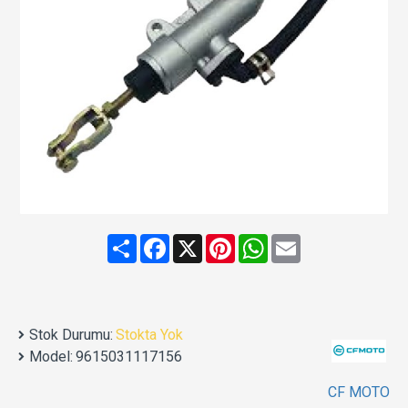
Share
Facebook
X
Pinterest
WhatsApp
Email
Stok Durumu:
Stokta Yok
Model:
9615031117156
CF MOTO