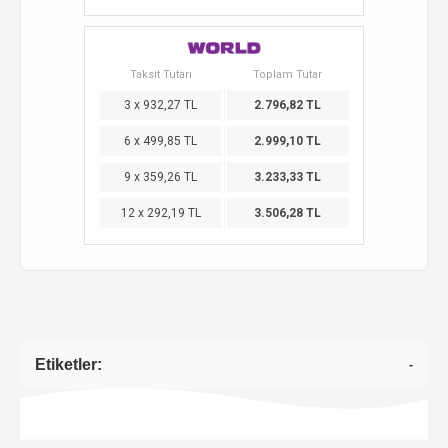
Taksit Tutarı
Toplam Tutar
3 x 932,27 TL
2.796,82 TL
6 x 499,85 TL
2.999,10 TL
9 x 359,26 TL
3.233,33 TL
12 x 292,19 TL
3.506,28 TL
Etiketler:
-