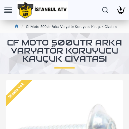
Cf Moto 500utr Arka Varyatör Koruyucu Kauçuk Civatası
CF MOTO 500UTR ARKA
VARYATÖR KORUYUCU
KAUÇUK CIVATASI
Stokta Yok