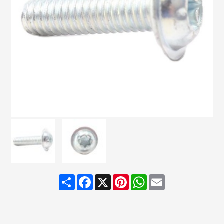
Share
Facebook
X
Pinterest
WhatsApp
Email