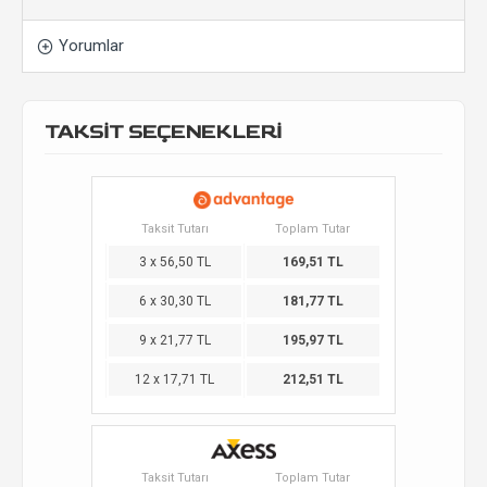
Yorumlar
TAKSİT SEÇENEKLERİ
Taksit Tutarı
Toplam Tutar
3 x 56,50 TL
169,51 TL
6 x 30,30 TL
181,77 TL
9 x 21,77 TL
195,97 TL
12 x 17,71 TL
212,51 TL
Taksit Tutarı
Toplam Tutar