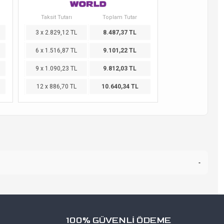
Taksit Tutarı
Toplam Tutar
3 x 2.829,12 TL
8.487,37 TL
6 x 1.516,87 TL
9.101,22 TL
9 x 1.090,23 TL
9.812,03 TL
12 x 886,70 TL
10.640,34 TL
-
100% GÜVENLİ ÖDEME