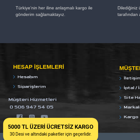
Türkiye’nin her iline anlaşmalı kargo ile
Dilediğiniz
gönderim sağlamaktayız.
tarafından 
HESAP IŞLEMLERI
MÜŞTER
Hesabım
İletişi
Siparişlerim
İptal / 
Site Ha
Müşteri Hizmetleri
0 506 947 54 05
Markal
Kargo
5000 TL ÜZERİ ÜCRETSİZ KARGO
30 Desi ve altındaki paketler için geçerlidir.