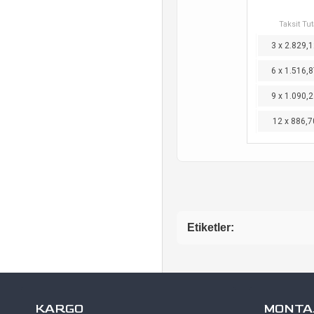
Taksit Tut
3 x 2.829,1
6 x 1.516,8
9 x 1.090,2
12 x 886,7
Etiketler:
KARGO
MONTAJ