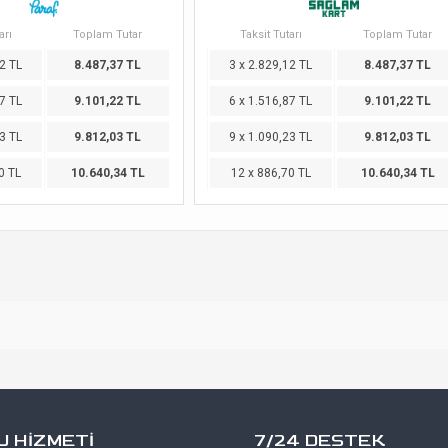
arı
Toplam Tutar
Taksit Tutarı
Toplam Tutar
2 TL
8.487,37 TL
3 x 2.829,12 TL
8.487,37 TL
7 TL
9.101,22 TL
6 x 1.516,87 TL
9.101,22 TL
3 TL
9.812,03 TL
9 x 1.090,23 TL
9.812,03 TL
0 TL
10.640,34 TL
12 x 886,70 TL
10.640,34 TL
 HİZMETİ
7/24 DESTEK