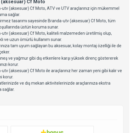
 (aksesuar) Cf Moto
-utv (aksesuar) Cf Moto, ATV ve UTV araçlarınız için mükemmel
uma sağlar.
irmez tasarımı sayesinde Branda-utv (aksesuar) Cf Moto, tüm
oşullarında üstün koruma sunar.
-utv (aksesuar) Cf Moto, kaliteli malzemeden üretilmiş olup,
klı ve uzun ömürlü kullanım sunar.
rınıza tam uyum sağlayan bu aksesuar, kolay montaj özelliği ile de
çeker.
üneş ve yağmur gibi dış etkenlere karşı yüksek direnç göstererek
ınızı korur.
utv (aksesuar) Cf Moto ile araçlarınız her zaman yeni gibi kalır ve
 Moto Cforce 625 Atv
orce 1000 Utv Uforce
i korur.
00 Xl Utv Ekran Koruma
lerinizde ve dış mekan aktivitelerinizde araçlarınıza ekstra
86,08
 sağlar.