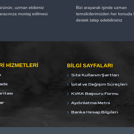
 ürünün, uzman ekibimiz
Bizi arayarak işinde uzman
aracınıza montaj edilmesi.
temsilcilerimizden her konuda b
destek talep edebilirsiniz
I HIZMETLERI
BILGI SAYFALARI
m
Site Kullanım Şartları
İade
İptal ve Değişim Süreçleri
ritası
KVKK Başvuru Formu
ar
Aydınlatma Metni
Banka Hesap Bilgileri