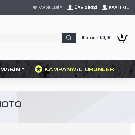
ÜYE GIRIŞI
KAYIT OL
FAVORILERIM
0 ürün - ₺0,00
MARIN
KAMPANYALI ÜRÜNLER
MOTO