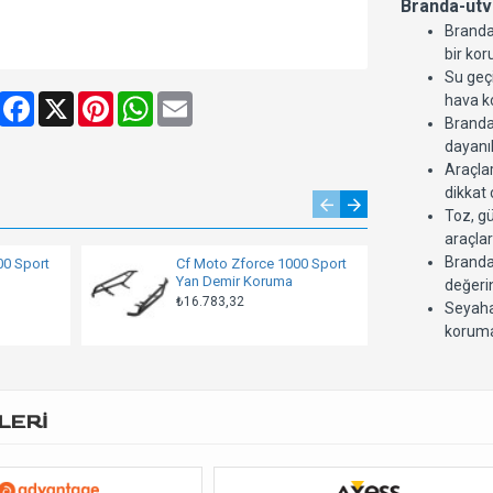
Branda-utv
Branda
bir kor
Su geç
Share
Facebook
X
Pinterest
WhatsApp
Email
hava k
Branda
dayanı
Araçla
dikkat 
Toz, g
araçlar
Branda-
00 Sport
Cf Moto Zforce 1000 Sport
Cf
Yan Demir Koruma
Zf
değerin
10
₺16.783,32
Seyahat
₺2
koruma
LERİ