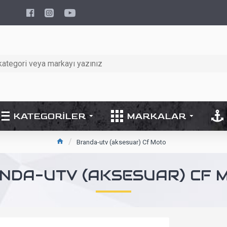
KATEGORILER
MARKALAR
Branda-utv (aksesuar) Cf Moto
NDA-UTV (AKSESUAR) CF 