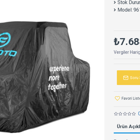
Stok Duru
Model:
96
₺7.68
Vergiler Hari
Soru 
Favori Lis
Ürün Açık