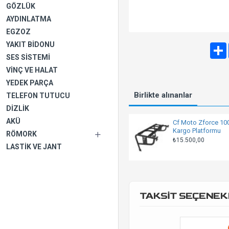
GÖZLÜK
AYDINLATMA
EGZOZ
YAKIT BIDONU
SES SISTEMI
VINÇ VE HALAT
YEDEK PARÇA
Birlikte alınanlar
TELEFON TUTUCU
DIZLIK
AKÜ
Cf Moto Zforce 10
Kargo Platformu
RÖMORK
₺15.500,00
LASTIK VE JANT
TAKSİT SEÇENEK