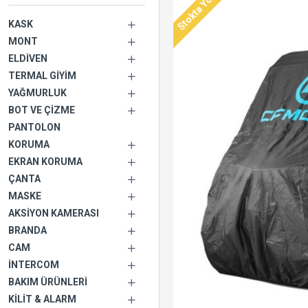
Stokta Yok
KASK
MONT
ELDIVEN
TERMAL GIYIM
YAĞMURLUK
BOT VE ÇIZME
PANTOLON
KORUMA
EKRAN KORUMA
ÇANTA
MASKE
AKSIYON KAMERASI
BRANDA
CAM
İNTERCOM
BAKIM ÜRÜNLERI
KILIT & ALARM