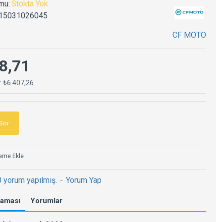
mu:
Stokta Yok
15031026045
CF MOTO
8,71
ç: ₺6.407,26
Sor
teme Ekle
0 yorum yapılmış.
-
Yorum Yap
laması
Yorumlar