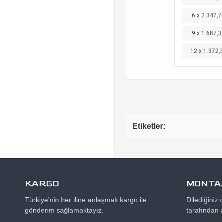
6 x 2.347,7
9 x 1.687,3
12 x 1.372,
Etiketler:
KARGO
MONTAJ
Türkiye’nin her iline anlaşmalı kargo ile
Dilediğiniz
gönderim sağlamaktayız.
tarafından 