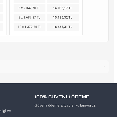
6 x 2.347,70 TL
14.086,17 TL
9 x 1.687,37 TL
15.186,32 TL
12 x 1.372,36 TL
16.468,31 TL
-
100% GÜVENLİ ÖDEME
Güvenli ödeme altyapısı kullanıyoruz.
ilgi ve