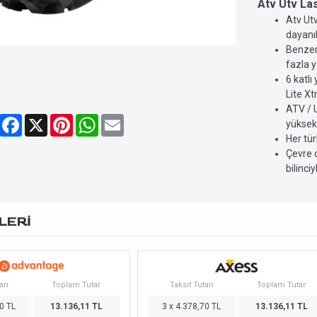
Atv Utv Las
Atv Utv
dayanık
Benzer
fazla y
6 katlı
Lite Xt
ATV / U
Share
Facebook
X
Pinterest
WhatsApp
Email
yüksek
Her tür
Çevre 
bilinciy
LERİ
arı
Toplam Tutar
Taksit Tutarı
Toplam Tutar
0 TL
13.136,11 TL
3 x 4.378,70 TL
13.136,11 TL