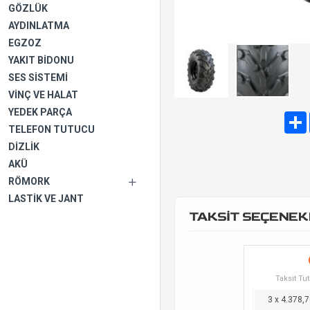
GÖZLÜK
AYDINLATMA
EGZOZ
YAKIT BIDONU
SES SISTEMI
VINÇ VE HALAT
YEDEK PARÇA
TELEFON TUTUCU
DIZLIK
AKÜ
RÖMORK
LASTIK VE JANT
TAKSİT SEÇENEK
Taksit Tut
3 x 4.378,7