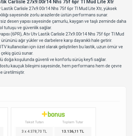
ti̇k Carlisle 27x9.00r14 Nhs 75f 6pr Tl Mud Lite Xtr
 Lasti̇k Carlisle 27x9.00r14 Nhs 75f 6pr Tl Mud Lite Xtr, yüksek
lılığı sayesinde zorlu arazilerde üstün performans sunar.
siz desen yapısı sayesinde çamurlu, kaygan ve taşlı zeminde daha
ol tutuşu ve güvenlik sağlar.
 yapısı (6PR), Atv Utv Lasti̇k Carlisle 27x9.00r14 Nhs 75f 6pr Tl Mud
r ürününü ağır yükler ve darbelere karşı dayanıklı hale getirir.
TV kullanıcıları için özel olarak geliştirilen bu lastik, uzun ömür ve
 çekiş gücü sunar.
lü doğa koşulunda güvenli ve konforlu sürüş keyfi sağlar.
dostu kauçuk bileşimi sayesinde, hem performans hem de çevre
le üretilmiştir.
Taksit Tutarı
Toplam Tutar
3 x 4.378,70 TL
13.136,11 TL