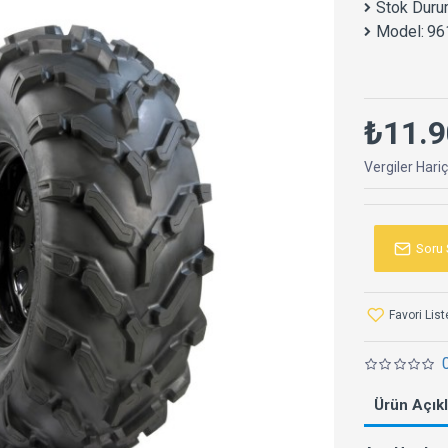
Stok Duru
Model:
96
₺11.9
Vergiler Hari
Soru 
Favori Lis
Ürün Açık