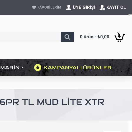
ÜYE GIRIŞI
KAYIT OL
FAVORILERIM
0 ürün - ₺0,00
MARIN
KAMPANYALI ÜRÜNLER
6PR TL MUD LITE XTR