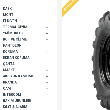
Stokta Yok
KASK
MONT
ELDIVEN
TERMAL GIYIM
YAĞMURLUK
BOT VE ÇIZME
PANTOLON
KORUMA
EKRAN KORUMA
ÇANTA
MASKE
AKSIYON KAMERASI
BRANDA
CAM
İNTERCOM
BAKIM ÜRÜNLERI
KILIT & ALARM