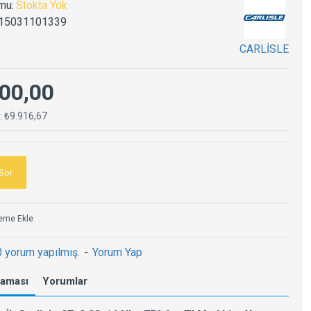
mu:
Stokta Yok
15031101339
CARLİSLE
00,00
ç: ₺9.916,67
Sor
teme Ekle
0 yorum yapılmış.
-
Yorum Yap
laması
Yorumlar