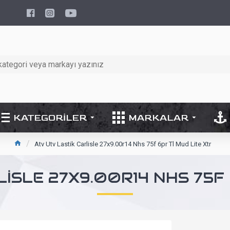
KATEGORILER
MARKALAR
Atv Utv Lastik Carlisle 27x9.00r14 Nhs 75f 6pr Tl Mud Lite Xtr
LISLE 27X9.00R14 NHS 75F 