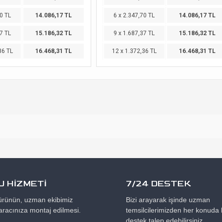
0 TL
14.086,17 TL
6 x 2.347,70 TL
14.086,17 TL
7 TL
15.186,32 TL
9 x 1.687,37 TL
15.186,32 TL
36 TL
16.468,31 TL
12 x 1.372,36 TL
16.468,31 TL
 HİZMETİ
7/24 DESTEK
 ürünün, uzman ekibimiz
Bizi arayarak işinde uzman
aracınıza montaj edilmesi.
temsilcilerimizden her konuda b
destek talep edebilirsiniz