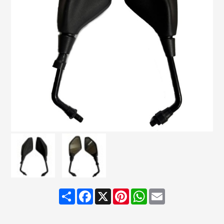
Share
Facebook
X
Pinterest
WhatsApp
Email