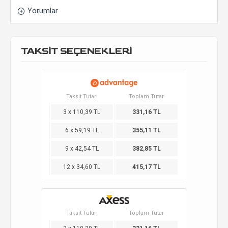
Yorumlar
TAKSİT SEÇENEKLERİ
Taksit Tutarı
Toplam Tutar
3 x 110,39 TL
331,16 TL
6 x 59,19 TL
355,11 TL
9 x 42,54 TL
382,85 TL
12 x 34,60 TL
415,17 TL
Taksit Tutarı
Toplam Tutar