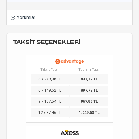
Yorumlar
TAKSİT SEÇENEKLERİ
Taksit Tutarı
Toplam Tutar
3 x 279,06 TL
837,17 TL
6 x 149,62 TL
897,72 TL
9 x 107,54 TL
967,83 TL
12 x 87,46 TL
1.049,53 TL