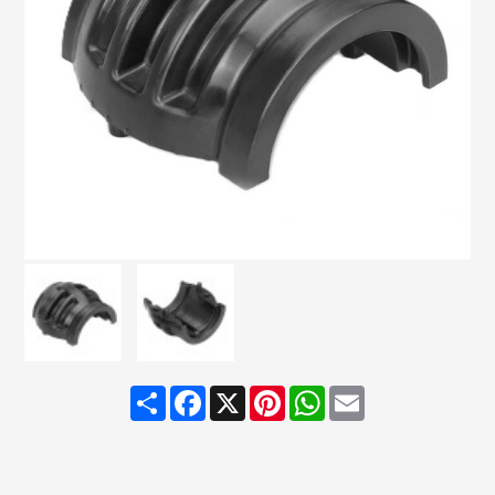
Share
Facebook
X
Pinterest
WhatsApp
Email