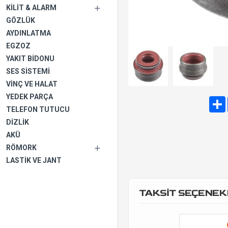
KILIT & ALARM
GÖZLÜK
AYDINLATMA
EGZOZ
YAKIT BIDONU
SES SISTEMI
VINÇ VE HALAT
YEDEK PARÇA
TELEFON TUTUCU
DIZLIK
AKÜ
RÖMORK
LASTIK VE JANT
TAKSİT SEÇENEK