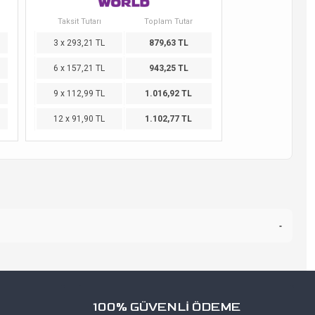
Taksit Tutarı
Toplam Tutar
3 x 293,21 TL
879,63 TL
6 x 157,21 TL
943,25 TL
9 x 112,99 TL
1.016,92 TL
12 x 91,90 TL
1.102,77 TL
-
100% GÜVENLİ ÖDEME