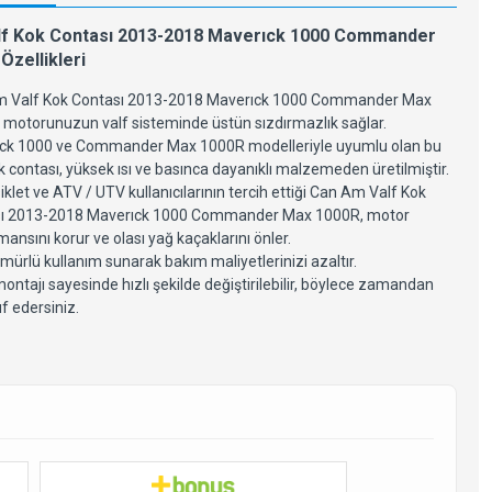
lf Kok Contası 2013-2018 Maverıck 1000 Commander
Özellikleri
 Valf Kok Contası 2013-2018 Maverıck 1000 Commander Max
 motorunuzun valf sisteminde üstün sızdırmazlık sağlar.
ck 1000 ve Commander Max 1000R modelleriyle uyumlu olan bu
k contası, yüksek ısı ve basınca dayanıklı malzemeden üretilmiştir.
klet ve ATV / UTV kullanıcılarının tercih ettiği Can Am Valf Kok
ı 2013-2018 Maverıck 1000 Commander Max 1000R, motor
ansını korur ve olası yağ kaçaklarını önler.
ürlü kullanım sunarak bakım maliyetlerinizi azaltır.
ontajı sayesinde hızlı şekilde değiştirilebilir, böylece zamandan
f edersiniz.