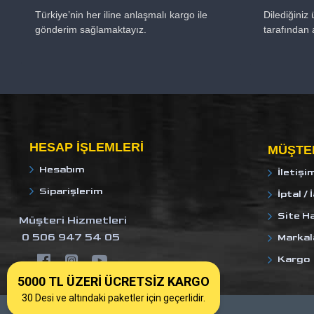
Türkiye’nin her iline anlaşmalı kargo ile
Dilediğiniz
gönderim sağlamaktayız.
tarafından 
HESAP IŞLEMLERI
MÜŞTER
Hesabım
İletişi
Siparişlerim
İptal / 
Site Ha
Müşteri Hizmetleri
0 506 947 54 05
Markal
Kargo
5000 TL ÜZERİ ÜCRETSİZ KARGO
30 Desi ve altındaki paketler için geçerlidir.