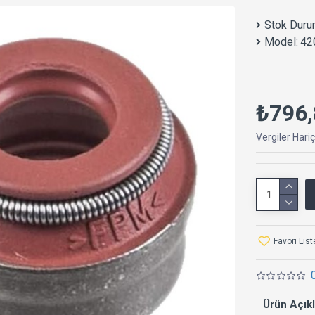
Stok Duru
Model:
42
₺796,
Vergiler Hari
Favori Lis
Ürün Açık