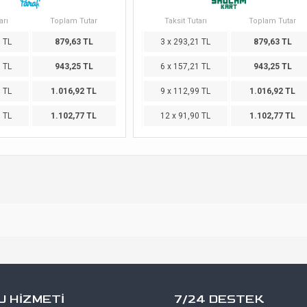
arı
Toplam Tutar
Taksit Tutarı
Toplam Tutar
1 TL
879,63 TL
3 x 293,21 TL
879,63 TL
1 TL
943,25 TL
6 x 157,21 TL
943,25 TL
9 TL
1.016,92 TL
9 x 112,99 TL
1.016,92 TL
0 TL
1.102,77 TL
12 x 91,90 TL
1.102,77 TL
 HİZMETİ
7/24 DESTEK