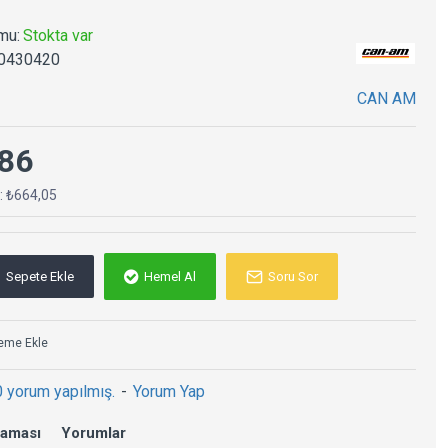
mu:
Stokta var
0430420
CAN AM
86
ç: ₺664,05
Sepete Ekle
Hemel Al
Soru Sor
teme Ekle
0 yorum yapılmış.
-
Yorum Yap
laması
Yorumlar