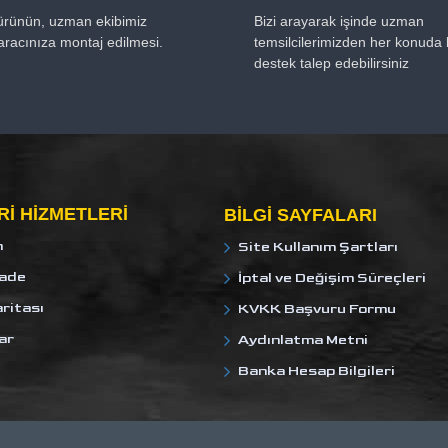
 ürünün, uzman ekibimiz
Bizi arayarak işinde uzman
aracınıza montaj edilmesi.
temsilcilerimizden her konuda b
destek talep edebilirsiniz
I HIZMETLERI
BILGI SAYFALARI
m
Site Kullanım Şartları
İade
İptal ve Değişim Süreçleri
ritası
KVKK Başvuru Formu
ar
Aydınlatma Metni
Banka Hesap Bilgileri