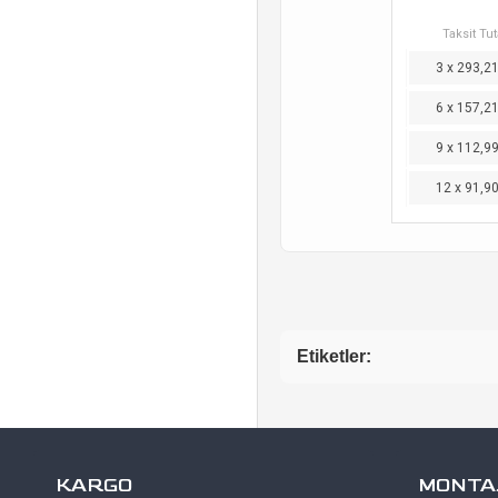
Taksit Tut
3 x 293,2
6 x 157,2
9 x 112,9
12 x 91,9
Etiketler:
KARGO
MONTAJ