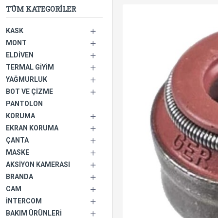
TÜM KATEGORILER
KASK
MONT
ELDIVEN
TERMAL GIYIM
YAĞMURLUK
BOT VE ÇIZME
PANTOLON
KORUMA
EKRAN KORUMA
ÇANTA
MASKE
AKSIYON KAMERASI
BRANDA
CAM
İNTERCOM
BAKIM ÜRÜNLERI