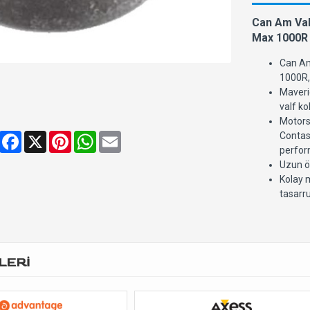
Can Am Va
Max 1000R 
Can Am
1000R,
Maveri
valf ko
Motorsi
Share
Facebook
X
Pinterest
WhatsApp
Email
Contas
perform
Uzun öm
Kolay m
tasarru
LERİ