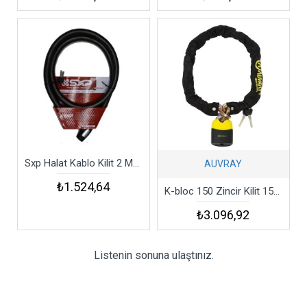
Sxp Halat Kablo Kilit 2 Metre (20mb-j)
AUVRAY
₺1.524,64
K-bloc 150 Zincir Kilit 150 Cm
₺3.096,92
Listenin sonuna ulaştınız.