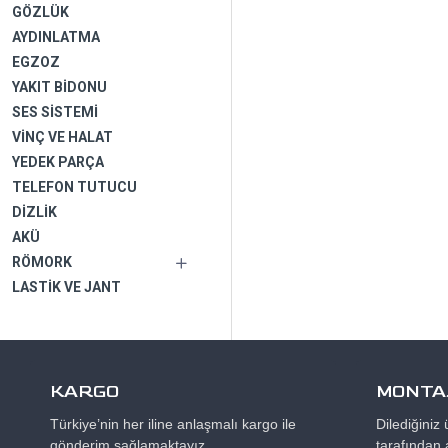
GÖZLÜK
AYDINLATMA
EGZOZ
YAKIT BIDONU
SES SISTEMI
VINÇ VE HALAT
YEDEK PARÇA
TELEFON TUTUCU
DIZLIK
AKÜ
RÖMORK
LASTIK VE JANT
KARGO
MONTAJ
Türkiye’nin her iline anlaşmalı kargo ile
Dilediğiniz
gönderim sağlamaktayız.
tarafından 