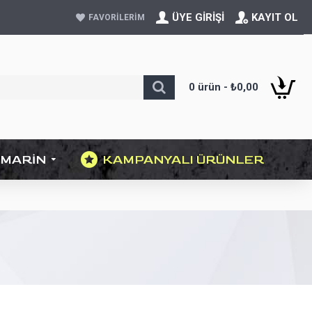
ÜYE GIRIŞI
KAYIT OL
FAVORILERIM
0 ürün - ₺0,00
MARIN
KAMPANYALI ÜRÜNLER