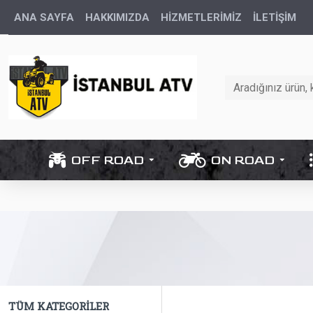
ANA SAYFA
HAKKIMIZDA
HİZMETLERİMİZ
İLETIŞIM
OFF ROAD
ON ROAD
TÜM KATEGORILER