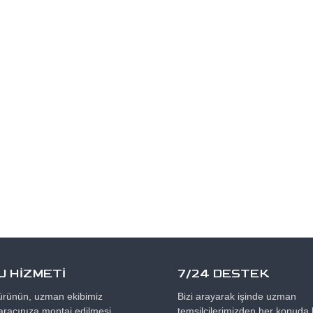
 HİZMETİ
7/24 DESTEK
 ürünün, uzman ekibimiz
Bizi arayarak işinde uzman
aracınıza montaj edilmesi.
temsilcilerimizden her konuda b