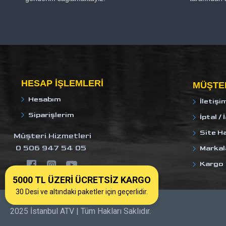
HESAP IŞLEMLERI
MÜŞTER
Hesabım
İletişi
Siparişlerim
İptal / 
Site Ha
Müşteri Hizmetleri
0 506 947 54 05
Markal
Kargo
5000 TL ÜZERİ ÜCRETSİZ KARGO
30 Desi ve altındaki paketler için geçerlidir.
2025 İstanbul ATV | Tüm Hakları Saklıdır.