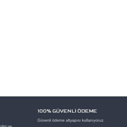
100% GÜVENLİ ÖDEME
Güvenli ödeme altyapısı kullanıyoruz.
ilgi ve