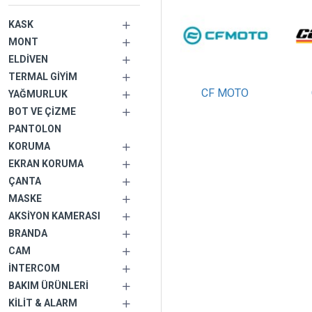
KASK
MONT
ELDIVEN
TERMAL GIYIM
CF MOTO
YAĞMURLUK
BOT VE ÇIZME
PANTOLON
KORUMA
EKRAN KORUMA
ÇANTA
MASKE
AKSIYON KAMERASI
BRANDA
CAM
İNTERCOM
BAKIM ÜRÜNLERI
KILIT & ALARM